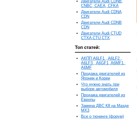
Двигатели Audi CDNB,
CNBC, CAEA, CFKA
Двигатели Audi CDNA
CDN
Двигатели Audi CDNB
CDN
Двигатели Audi CTUD
CTXA CTU CTX
Топ статей:
АКПП A6LF1 , A6LF2 ,
A6LF3 , A6GF1, A6MF1 ,
A6MF
Продажа двигателей из
Японии и Кореи
Что нужно знать при
выборе автомобиля
Продажа двигателей из
Европы
Замена ДВС К8 на Мазде
MX3
Все о тюнинге (форум)