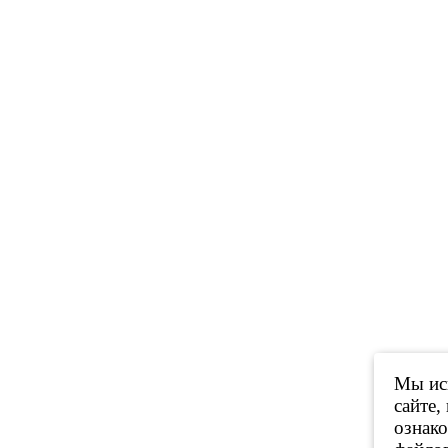
Мы исп
сайте,
ознак