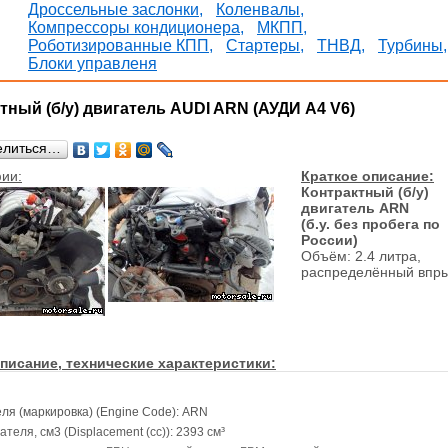
Дроссельные заслонки,
Коленвалы,
Компрессоры кондиционера,
МКПП,
Роботизированные КПП,
Стартеры,
ТНВД,
Турбины,
Блоки управленя
тный (б/у) двигатель AUDI ARN (АУДИ A4 V6)
елиться…
ии:
Краткое описание:
Контрактный (б/у)
двигатель ARN
(б.у. без пробега по
России)
Объём: 2.4 литра,
распределённый впр
писание, технические характеристики:
еля (маркировка) (Engine Code): ARN
теля, см3 (Displacement (cc)): 2393 см³