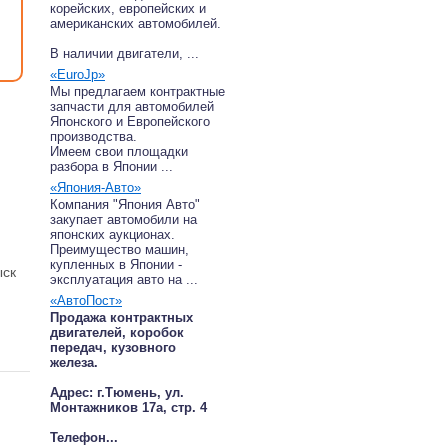
корейских, европейских и
американских автомобилей.
В наличии двигатели, ...
«EuroJp»
Мы предлагаем контрактные
запчасти для автомобилей
Японского и Европейского
производства.
Имеем свои площадки
разбора в Японии ...
«Япония-Авто»
Компания "Япония Авто"
закупает автомобили на
японских аукционах.
Преимущество машин,
купленных в Японии -
ыск
эксплуатация авто на ...
«АвтоПост»
Продажа контрактных
двигателей, коробок
передач, кузовного
железа.
Адрес: г.Тюмень, ул.
Монтажников 17а, стр. 4
Телефон...