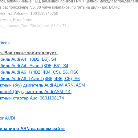
лок, алюминиевые ГБЦ, ременной привод ГРМ + цепной между распредвалам
 расположение, V6, 30 Valve (клапанов, по пять на цилиндр), DOHC
Вт (л.с.)/об.мин.: 100 (136) / 5750
омент, Н-м/об.мин.:
од поршня (Bore/Stroke), мм: 81,0 x 77,4
атия (Compression Ratio):
а: бензин
лее »
ся на (In the following car(s)):
, Вас также заинтересует:
биль Audi A4 I (8D2, B5), S4
биль Audi A4 I Avant (8D5, B5), S4
биль Audi A6 II (4B2, 4B4, C5), S6, RS6
биль Audi A6 II Avant (4B5, 4B6, C5), S6
ктный (б/у) двигатель Audi ALW, ARN, ASM
ктный (б/у) двигатель Audi ASM 2.4i
ктный стартер Audi 0001108174
ог AUDI
инания о ARN на нашем сайте