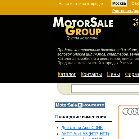
Москва
Сан
Наши контакты в городах:
Ростов-на-До
«S
+7
Продажа контрактных двигателей в сборе, 
головок блоков цилиндров, стартеров, гене
Каталог автомобилей и двигателей, описания
Продажа автозапчастей в городах России.
Каталог
Контакты
Цены
Фир
Последние изменения
Двигатели Audi CDHB
АКПП Audi A3 (HTP, HFT)