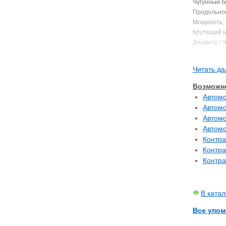
Чугунный б
Продольное
Мощность, к
Крутящий м
Диаметр / Х
Степень сж
Тип топлив
Читать да
Устанавливал
Возможно
A4 V6
Автомо
Автомо
Автомо
Автомо
Контра
Контра
Контра
В катал
Все упом