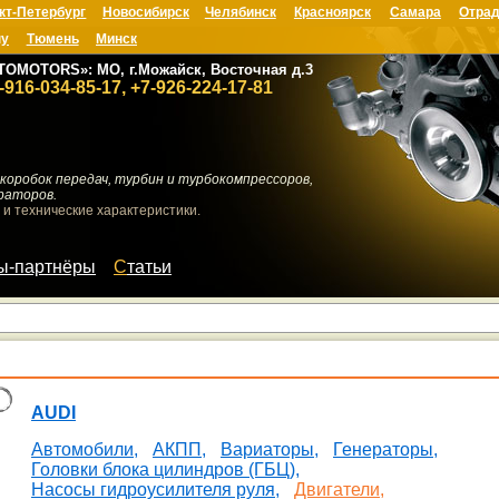
кт-Петербург
Новосибирск
Челябинск
Красноярск
Самара
Отрад
ну
Тюмень
Минск
TOMOTORS»: МО, г.Можайск, Восточная д.3
-916-034-85-17, +7-926-224-17-81
коробок передач, турбин и турбокомпрессоров,
раторов.
 и технические характеристики.
мы-партнёры
Статьи
AUDI
Автомобили,
АКПП,
Вариаторы,
Генераторы,
Головки блока цилиндров (ГБЦ),
Насосы гидроусилителя руля,
Двигатели,