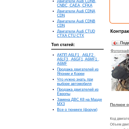
Двигатели Audi CDNB,
CNBC, CAEA, CFKA
Двигатели Audi CDNA
CDN
Двигатели Audi CDNB
CDN
Контрак
Двигатели Audi CTUD
CTXA CTU CTX
Под
Топ статей:
Фотограф
АКПП A6LF1 , A6LF2 ,
A6LF3 , A6GF1, A6MF1 ,
A6MF
Продажа двигателей из
Японии и Кореи
Что нужно знать при
выборе автомобиля
Продажа двигателей из
Европы
Замена ДВС К8 на Мазде
MX3
Полное о
Все о тюнинге (форум)
Код двигат
Объем двига