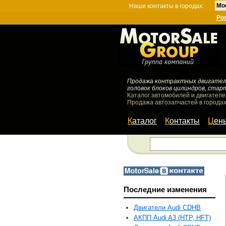
Мо
Наши контакты в городах:
Ро
Продажа контрактных двигателей
головок блоков цилиндров, стар
Каталог автомобилей и двигателе
Продажа автозапчастей в городах
Каталог
Контакты
Цен
Последние изменения
Двигатели Audi CDHB
АКПП Audi A3 (HTP, HFT)