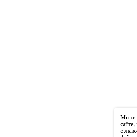
Мы исп
сайте,
ознак