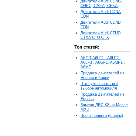
Двигатели Audi CDNB,
CNBC, CAEA, CFKA
Двигатели Audi CDNA
CDN
Двигатели Audi CDNB
CDN
Двигатели Audi CTUD
CTXA CTU CTX
Топ статей:
АКПП A6LF1 , A6LF2 ,
A6LF3 , A6GF1, A6MF1 ,
A6MF
Продажа двигателей из
Японии и Кореи
Что нужно знать при
выборе автомобиля
Продажа двигателей из
Европы
Замена ДВС К8 на Мазде
MX3
Все о тюнинге (форум)