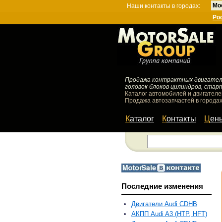
Мо
Наши контакты в городах:
Ро
Продажа контрактных двигателей
головок блоков цилиндров, стар
Каталог автомобилей и двигателе
Продажа автозапчастей в городах
Каталог
Контакты
Цен
Последние изменения
Двигатели Audi CDHB
АКПП Audi A3 (HTP, HFT)