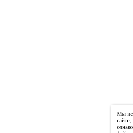
Мы исп
сайте,
ознак