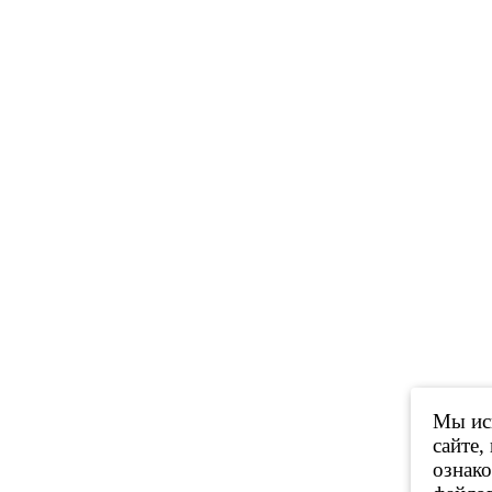
Мы исп
сайте,
ознак