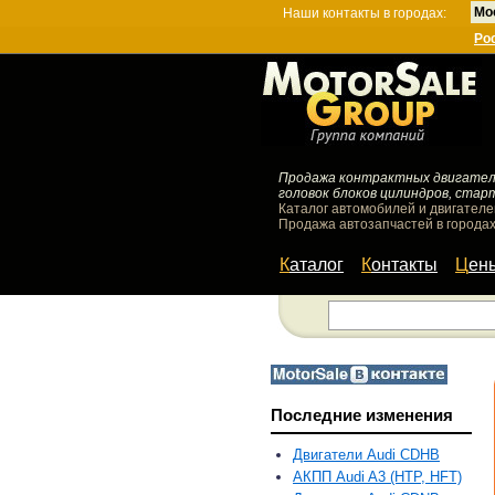
Мо
Наши контакты в городах:
Ро
Продажа контрактных двигателей
головок блоков цилиндров, стар
Каталог автомобилей и двигателе
Продажа автозапчастей в городах
Каталог
Контакты
Цен
Последние изменения
Двигатели Audi CDHB
АКПП Audi A3 (HTP, HFT)