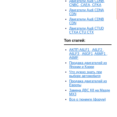
Двигатели Audi CDNB,
CNBC, CAEA, CFKA
Двигатели Audi CDNA
CDN
Двигатели Audi CDNB
CDN
Двигатели Audi CTUD
CTXA CTU CTX
Топ статей:
АКПП A6LF1 , A6LF2 ,
A6LF3 , A6GF1, A6MF1 ,
A6MF
Продажа двигателей из
Японии и Кореи
Что нужно знать при
выборе автомобиля
Продажа двигателей из
Европы
Замена ДВС К8 на Мазде
MX3
Все о тюнинге (форум)