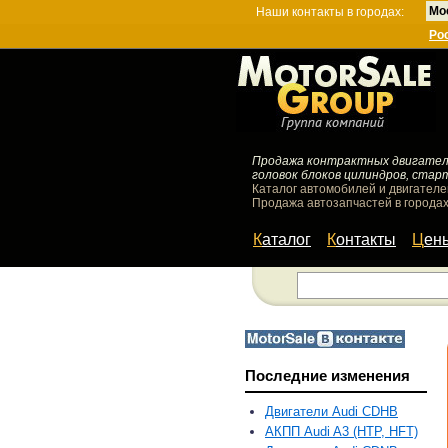
Мо
Наши контакты в городах:
Ро
Продажа контрактных двигателей
головок блоков цилиндров, стар
Каталог автомобилей и двигателе
Продажа автозапчастей в городах
Каталог
Контакты
Цен
Последние изменения
Двигатели Audi CDHB
АКПП Audi A3 (HTP, HFT)