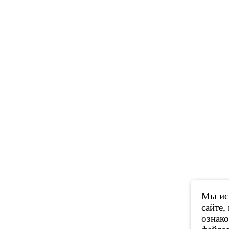
Мы исп
сайте,
ознак