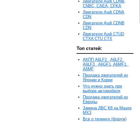
Двигатели Audi CDNB,
CNBC, CAEA, CFKA
Двигатели Audi CDNA
CDN
Двигатели Audi CDNB
CDN
Двигатели Audi CTUD
CTXA CTU CTX
Топ статей:
АКПП A6LF1 , A6LF2 ,
A6LF3 , A6GF1, A6MF1 ,
A6MF
Продажа двигателей из
Японии и Кореи
Что нужно знать при
выборе автомобиля
Продажа двигателей из
Европы
Замена ДВС К8 на Мазде
MX3
Все о тюнинге (форум)