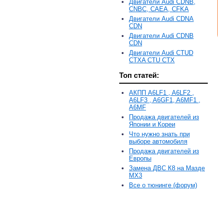
Двигатели Audi CDNB,
CNBC, CAEA, CFKA
Двигатели Audi CDNA
CDN
Двигатели Audi CDNB
CDN
Двигатели Audi CTUD
CTXA CTU CTX
Топ статей:
АКПП A6LF1 , A6LF2 ,
A6LF3 , A6GF1, A6MF1 ,
A6MF
Продажа двигателей из
Японии и Кореи
Что нужно знать при
выборе автомобиля
Продажа двигателей из
Европы
Замена ДВС К8 на Мазде
MX3
Все о тюнинге (форум)