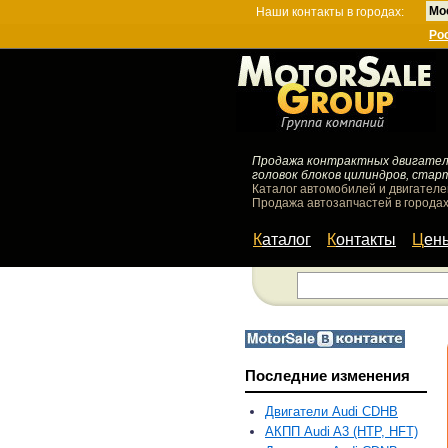
Мо
Наши контакты в городах:
Ро
Продажа контрактных двигателей
головок блоков цилиндров, стар
Каталог автомобилей и двигателе
Продажа автозапчастей в городах
Каталог
Контакты
Цен
Последние изменения
Двигатели Audi CDHB
АКПП Audi A3 (HTP, HFT)