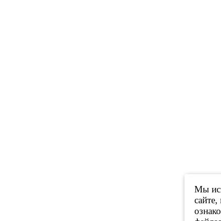
Мы исп
сайте,
ознак