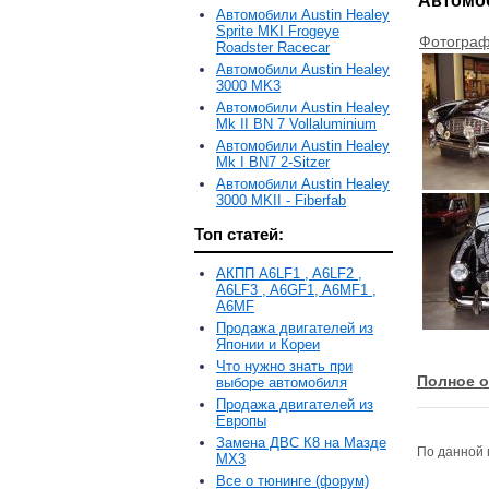
Автомоб
Автомобили Austin Healey
Sprite MKI Frogeye
Фотограф
Roadster Racecar
Автомобили Austin Healey
3000 MK3
Автомобили Austin Healey
Mk II BN 7 Vollaluminium
Автомобили Austin Healey
Mk I BN7 2-Sitzer
Автомобили Austin Healey
3000 MKII - Fiberfab
Топ статей:
АКПП A6LF1 , A6LF2 ,
A6LF3 , A6GF1, A6MF1 ,
A6MF
Продажа двигателей из
Японии и Кореи
Что нужно знать при
Полное о
выборе автомобиля
Продажа двигателей из
Европы
Замена ДВС К8 на Мазде
По данной 
MX3
Все о тюнинге (форум)