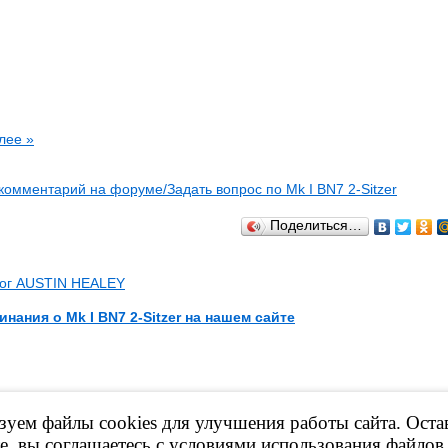
лее »
комментарий на форуме/Задать вопрос по Mk I BN7 2-Sitzer
Поделиться…
лог AUSTIN HEALEY
инания о Mk I BN7 2-Sitzer на нашем сайте
уем файлы cookies для улучшения работы сайта. Оста
материалов сайта, ссылка на ресурс обязательна!
е марки принадлежат их владельцам.
е, вы соглашаетесь с условиями использования файлов 