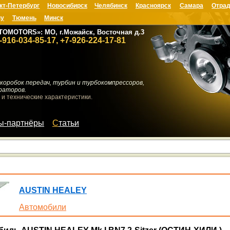
кт-Петербург
Новосибирск
Челябинск
Красноярск
Самара
Отрад
ну
Тюмень
Минск
TOMOTORS»: МО, г.Можайск, Восточная д.3
-916-034-85-17, +7-926-224-17-81
коробок передач, турбин и турбокомпрессоров,
раторов.
 и технические характеристики.
мы-партнёры
Статьи
AUSTIN HEALEY
Автомобили