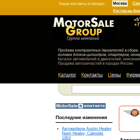
Москва
Сан
Наши контакты в городах:
Ростов-на-До
«S
+7
Продажа контрактных двигателей в сборе, 
головок блоков цилиндров, стартеров, гене
Каталог автомобилей и двигателей, описания
Продажа автозапчастей в городах России.
Каталог
Контакты
Цены
Фир
Последние изменения
Автомобили Austin Healey
Nash Healey, Cabriolet,
1953