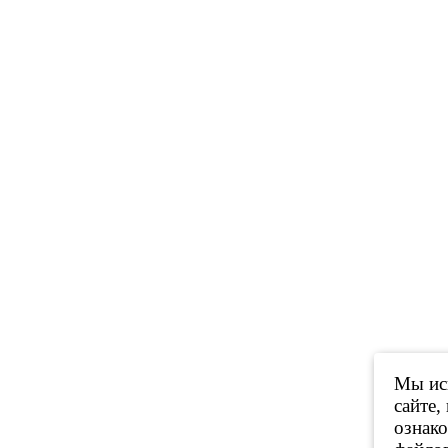
Мы исп
сайте,
ознак