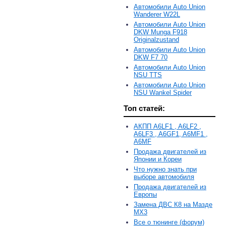
Автомобили Auto Union
Wanderer W22L
Автомобили Auto Union
DKW Munga F918
Originalzustand
Автомобили Auto Union
DKW F7 70
Автомобили Auto Union
NSU TTS
Автомобили Auto Union
NSU Wankel Spider
Топ статей:
АКПП A6LF1 , A6LF2 ,
A6LF3 , A6GF1, A6MF1 ,
A6MF
Продажа двигателей из
Японии и Кореи
Что нужно знать при
выборе автомобиля
Продажа двигателей из
Европы
Замена ДВС К8 на Мазде
MX3
Все о тюнинге (форум)