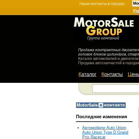
Мо
Наши контакты в городах:
Ро
Продажа контрактных двигателей
головок блоков цилиндров, стар
Каталог автомобилей и двигателе
Продажа автозапчастей в городах
Каталог
Контакты
Цен
Последние изменения
Автомобили Auto Union
Auto Union Type D Grand
Prix Racecar