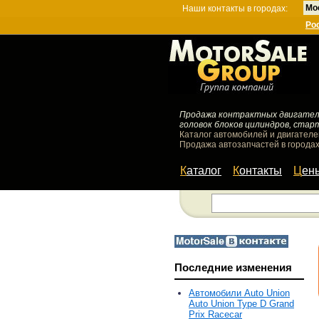
Мо
Наши контакты в городах:
Ро
Продажа контрактных двигателей
головок блоков цилиндров, стар
Каталог автомобилей и двигателе
Продажа автозапчастей в городах
Каталог
Контакты
Цен
Последние изменения
Автомобили Auto Union
Auto Union Type D Grand
Prix Racecar