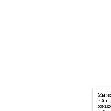
Мы исп
сайте,
ознак