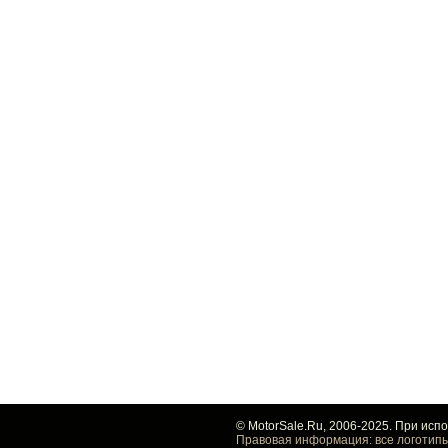
© MotorSale.Ru, 2006-2025. При исп
Правовая информация: все логотипы