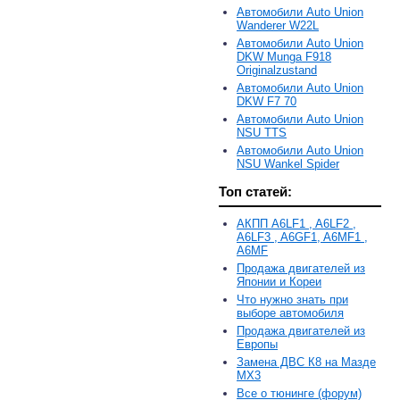
Автомобили Auto Union
Wanderer W22L
Автомобили Auto Union
DKW Munga F918
Originalzustand
Автомобили Auto Union
DKW F7 70
Автомобили Auto Union
NSU TTS
Автомобили Auto Union
NSU Wankel Spider
Топ статей:
АКПП A6LF1 , A6LF2 ,
A6LF3 , A6GF1, A6MF1 ,
A6MF
Продажа двигателей из
Японии и Кореи
Что нужно знать при
выборе автомобиля
Продажа двигателей из
Европы
Замена ДВС К8 на Мазде
MX3
Все о тюнинге (форум)