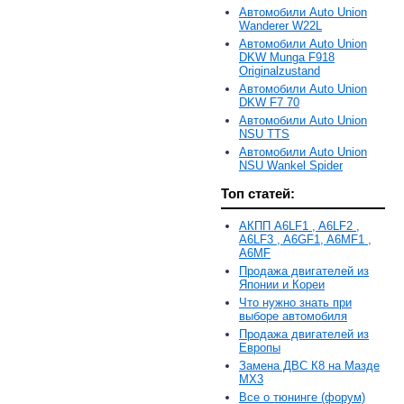
Автомобили Auto Union
Wanderer W22L
Автомобили Auto Union
DKW Munga F918
Originalzustand
Автомобили Auto Union
DKW F7 70
Автомобили Auto Union
NSU TTS
Автомобили Auto Union
NSU Wankel Spider
Топ статей:
АКПП A6LF1 , A6LF2 ,
A6LF3 , A6GF1, A6MF1 ,
A6MF
Продажа двигателей из
Японии и Кореи
Что нужно знать при
выборе автомобиля
Продажа двигателей из
Европы
Замена ДВС К8 на Мазде
MX3
Все о тюнинге (форум)