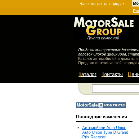
Мо
Наши контакты в городах:
Ро
Продажа контрактных двигателей
головок блоков цилиндров, стар
Каталог автомобилей и двигателе
Продажа автозапчастей в городах
Каталог
Контакты
Цен
Последние изменения
Автомобили Auto Union
Auto Union Type D Grand
Prix Racecar