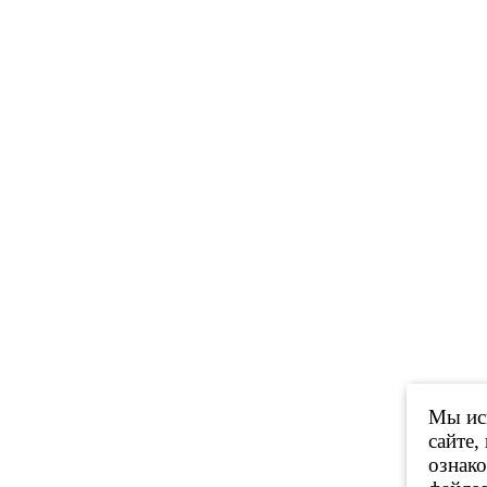
Мы исп
сайте,
ознак