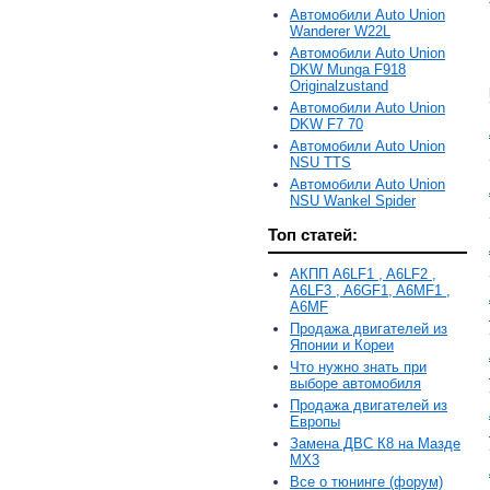
Автомобили Auto Union
Wanderer W22L
Автомобили Auto Union
DKW Munga F918
Originalzustand
Автомобили Auto Union
DKW F7 70
Автомобили Auto Union
NSU TTS
Автомобили Auto Union
NSU Wankel Spider
Топ статей:
АКПП A6LF1 , A6LF2 ,
A6LF3 , A6GF1, A6MF1 ,
A6MF
Продажа двигателей из
Японии и Кореи
Что нужно знать при
выборе автомобиля
Продажа двигателей из
Европы
Замена ДВС К8 на Мазде
MX3
Все о тюнинге (форум)