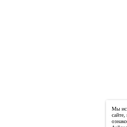
Мы исп
сайте,
ознак