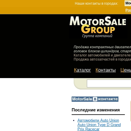
Мо
Наши контакты в городах:
Ро
Продажа контрактных двигателей
головок блоков цилиндров, стар
Каталог автомобилей и двигателе
Продажа автозапчастей в городах
Каталог
Контакты
Цен
Последние изменения
Автомобили Auto Union
Auto Union Type D Grand
Prix Racecar