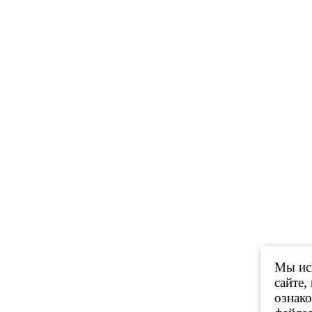
Мы исп
сайте,
ознак