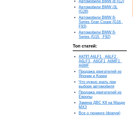
Автомобили BMW i8 (l12)
Автомобили BMW i3L
(G28)
Автомобили BMW 8-
Series Gran Coupe (G16 ,
F93)
Автомобили BMW 8-
Series (G15 , F92)
Топ статей:
АКПП A6LF1 , A6LF2 ,
A6LF3 , A6GF1, A6MF1 ,
A6MF
Продажа двигателей из
Японии и Кореи
Что нужно знать при
выборе автомобиля
Продажа двигателей из
Европы
Замена ДВС К8 на Мазде
MX3
Все о тюнинге (форум)