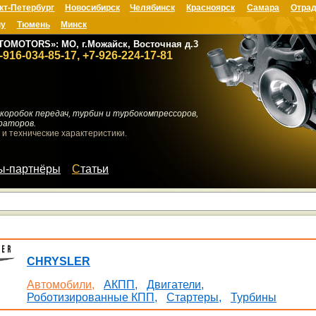
кт-Петербург
Новосибирск
Челябинск
Красноярск
Самара
Отрад
ну
Тюмень
Минск
TOMOTORS»: МО, г.Можайск, Восточная д.3
-916-034-85-17, +7-926-224-17-81
коробок передач, турбин и турбокомпрессоров,
раторов.
 и технические характеристики.
мы-партнёры
Статьи
CHRYSLER
Автомобили,
АКПП,
Двигатели,
Роботизированные КПП,
Стартеры,
Турбины