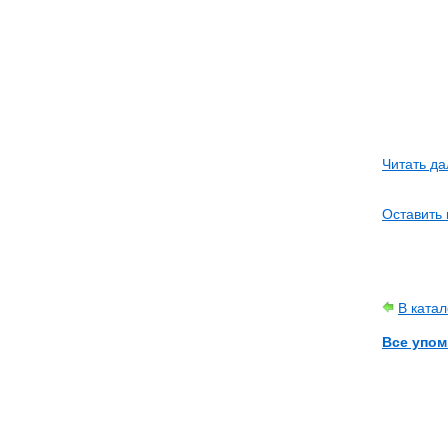
Читать да
Оставить
В ката
Все упом