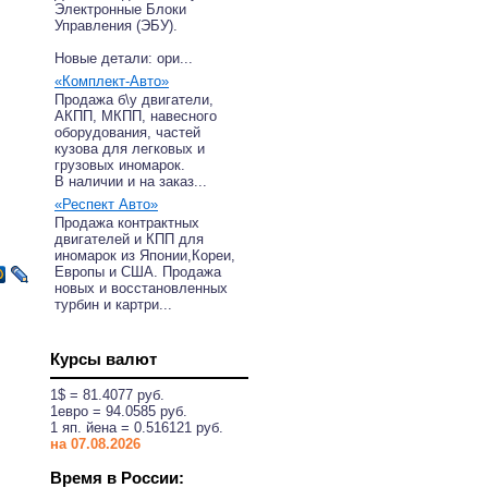
Электронные Блоки
Управления (ЭБУ).
Новые детали: ори...
«Комплект-Авто»
Продажа б\у двигатели,
АКПП, МКПП, навесного
оборудования, частей
кузова для легковых и
грузовых иномарок.
В наличии и на заказ...
«Респект Авто»
Продажа контрактных
двигателей и КПП для
иномарок из Японии,Кореи,
Европы и США. Продажа
новых и восстановленных
турбин и картри...
Курсы валют
1$ = 81.4077 руб.
1eвро = 94.0585 руб.
1 яп. йена = 0.516121 руб.
на 07.08.2026
Время в России: