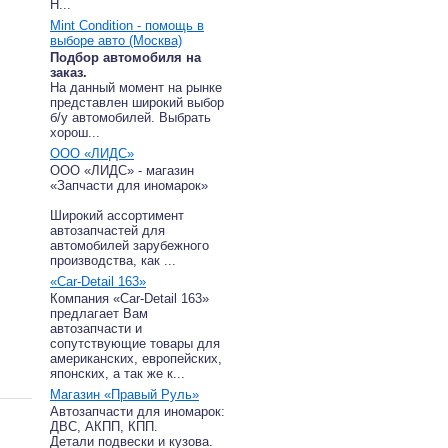
Н...
Mint Condition - помощь в
выборе авто (Москва)
Подбор автомобиля на
заказ.
На данный момент на рынке
представлен широкий выбор
б/у автомобилей. Выбрать
хорош...
ООО «ЛИДС»
ООО «ЛИДС» - магазин
«Запчасти для иномарок»
Широкий ассортимент
автозапчастей для
автомобилей зарубежного
производства, как ...
«Car-Detail 163»
Компания «Car-Detail 163»
предлагает Вам
автозапчасти и
сопутствующие товары для
американских, европейских,
японских, а так же к...
Магазин «Правый Руль»
Автозапчасти для иномарок:
ДВС, АКПП, КПП.
Детали подвески и кузова.