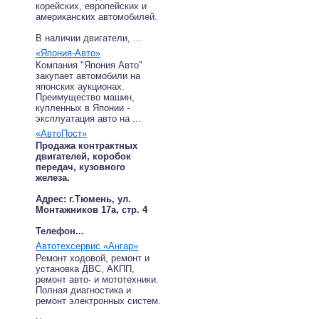
корейских, европейских и
американских автомобилей.
В наличии двигатели, ...
«Япония-Авто»
Компания "Япония Авто"
закупает автомобили на
японских аукционах.
Преимущество машин,
купленных в Японии -
эксплуатация авто на ...
«АвтоПост»
Продажа контрактных
двигателей, коробок
передач, кузовного
железа.
Адрес: г.Тюмень, ул.
Монтажников 17а, стр. 4
Телефон...
Автотехсервис «Ангар»
Ремонт ходовой, ремонт и
установка ДВС, АКПП,
ремонт авто- и мототехники.
Полная диагностика и
ремонт электронных систем.