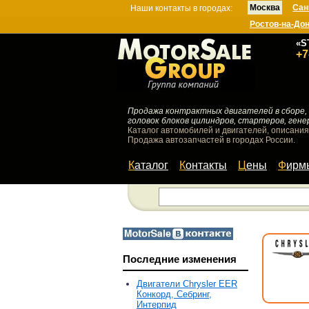
Москва
Сан
Наши контакты в городах:
Ростов-на-До
«S
+7
Продажа контрактных двигателей в сборе, 
головок блоков цилиндров, стартеров, гене
Каталог автомобилей и двигателей, описания
Продажа автозапчастей в городах России.
Каталог
Контакты
Цены
Фир
Последние изменения
Двигатели Chrysler EER
Конкорд, Себринг,
Интерпид