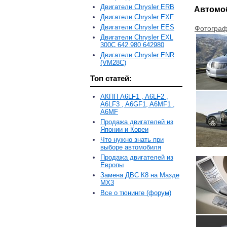
Двигатели Chrysler ERB
Автомо
Двигатели Chrysler EXF
Двигатели Chrysler EES
Фотограф
Двигатели Chrysler EXL
300C 642.980 642980
Двигатели Chrysler ENR
(VM28C)
Топ статей:
АКПП A6LF1 , A6LF2 ,
A6LF3 , A6GF1, A6MF1 ,
A6MF
Продажа двигателей из
Японии и Кореи
Что нужно знать при
выборе автомобиля
Продажа двигателей из
Европы
Замена ДВС К8 на Мазде
MX3
Все о тюнинге (форум)