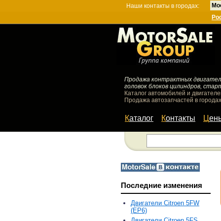
Мо
Наши контакты в городах:
Ро
Продажа контрактных двигателей
головок блоков цилиндров, стар
Каталог автомобилей и двигателе
Продажа автозапчастей в городах
Каталог
Контакты
Цен
Последние изменения
Двигатели Citroen 5FW
(EP6)
Двигатели Citroen 5FS