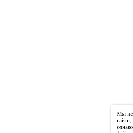
Мы исп
сайте,
ознак