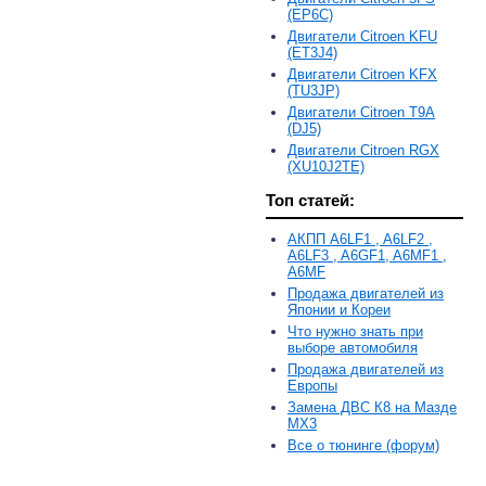
(EP6C)
Двигатели Citroen KFU
(ET3J4)
Двигатели Citroen KFX
(TU3JP)
Двигатели Citroen T9A
(DJ5)
Двигатели Citroen RGX
(XU10J2TE)
Топ статей:
АКПП A6LF1 , A6LF2 ,
A6LF3 , A6GF1, A6MF1 ,
A6MF
Продажа двигателей из
Японии и Кореи
Что нужно знать при
выборе автомобиля
Продажа двигателей из
Европы
Замена ДВС К8 на Мазде
MX3
Все о тюнинге (форум)