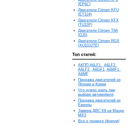
(EP6C)
Двигатели Citroen KFU
(ET3J4)
Двигатели Citroen KFX
(TU3JP)
Двигатели Citroen T9A
(DJ5)
Двигатели Citroen RGX
(XU10J2TE)
Топ статей:
АКПП A6LF1 , A6LF2 ,
A6LF3 , A6GF1, A6MF1 ,
A6MF
Продажа двигателей из
Японии и Кореи
Что нужно знать при
выборе автомобиля
Продажа двигателей из
Европы
Замена ДВС К8 на Мазде
MX3
Все о тюнинге (форум)