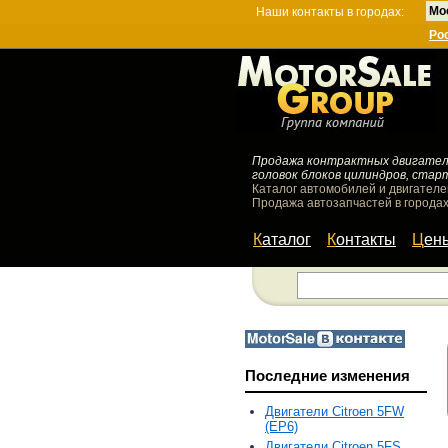
Мо
Наши контакты в городах:
Ро
Продажа контрактных двигателей
головок блоков цилиндров, стар
Каталог автомобилей и двигателе
Продажа автозапчастей в городах
Каталог
Контакты
Цен
Последние изменения
Двигатели Citroen 5FW
(EP6)
Двигатели Citroen 5FS