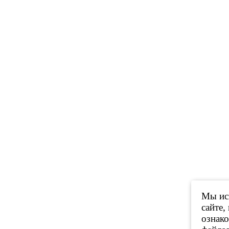
Мы исп
сайте,
ознак