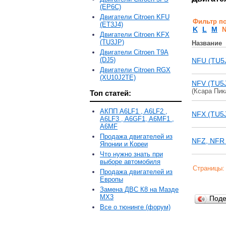
(EP6C)
Двигатели Citroen KFU
Фильтр п
(ET3J4)
K
L
M
Двигатели Citroen KFX
(TU3JP)
Название
Двигатели Citroen T9A
(DJ5)
NFU (TU5
Двигатели Citroen RGX
(XU10J2TE)
NFV (TU5
(Ксара Пик
Топ статей:
АКПП A6LF1 , A6LF2 ,
NFX (TU5
A6LF3 , A6GF1, A6MF1 ,
A6MF
Продажа двигателей из
NFZ, NFR
Японии и Кореи
Что нужно знать при
выборе автомобиля
Страницы
Продажа двигателей из
Европы
Замена ДВС К8 на Мазде
MX3
Под
Все о тюнинге (форум)