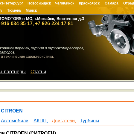
кт-Петербург
Новосибирск
Челябинск
Красноярск
Самара
Отрад
ну
Тюмень
Минск
TOMOTORS»: МО, г.Можайск, Восточная д.3
-916-034-85-17, +7-926-224-17-81
коробок передач, турбин и турбокомпрессоров,
раторов.
 и технические характеристики.
мы-партнёры
Статьи
CITROEN
Автомобили,
АКПП,
Двигатели,
Турбины
ли CITROEN (СИТРОЕН)