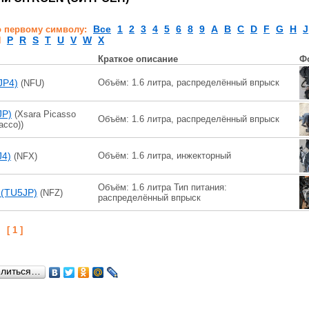
Все
1
2
3
4
5
6
8
9
A
B
C
D
F
G
H
J
о первому символу:
P
R
S
T
U
V
W
X
N
Краткое описание
Ф
JP4)
Объём: 1.6 литра, распределённый впрыск
(NFU)
JP)
(Xsara Picasso
Объём: 1.6 литра, распределённый впрыск
ассо))
J4)
Объём: 1.6 литра, инжекторный
(NFX)
Объём: 1.6 литра Тип питания:
 (TU5JP)
(NFZ)
распределённый впрыск
:
[ 1 ]
елиться…