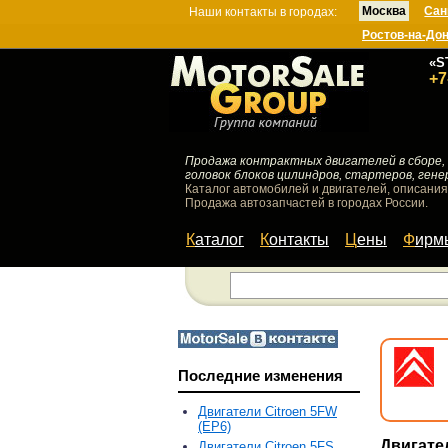
Москва
Сан
Наши контакты в городах:
Ростов-на-До
«S
+7
Продажа контрактных двигателей в сборе, 
головок блоков цилиндров, стартеров, гене
Каталог автомобилей и двигателей, описания
Продажа автозапчастей в городах России.
Каталог
Контакты
Цены
Фир
Последние изменения
Двигатели Citroen 5FW
(EP6)
Двигате
Двигатели Citroen 5FS