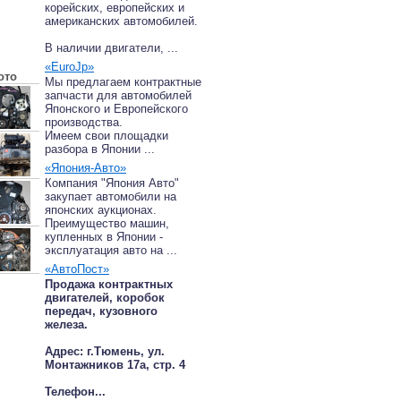
корейских, европейских и
американских автомобилей.
В наличии двигатели, ...
«EuroJp»
ото
Мы предлагаем контрактные
запчасти для автомобилей
Японского и Европейского
производства.
Имеем свои площадки
разбора в Японии ...
«Япония-Авто»
Компания "Япония Авто"
закупает автомобили на
японских аукционах.
Преимущество машин,
купленных в Японии -
эксплуатация авто на ...
«АвтоПост»
Продажа контрактных
двигателей, коробок
передач, кузовного
железа.
Адрес: г.Тюмень, ул.
Монтажников 17а, стр. 4
Телефон...