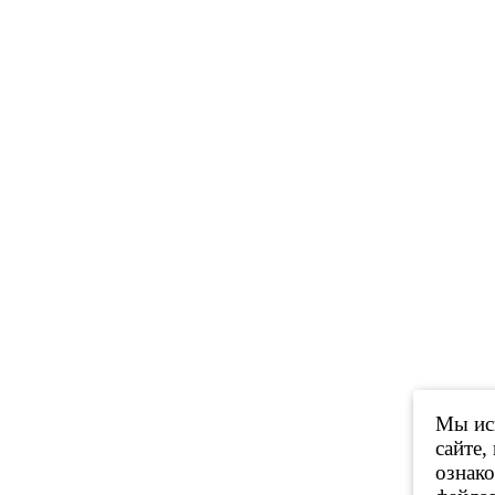
Мы исп
сайте,
ознак