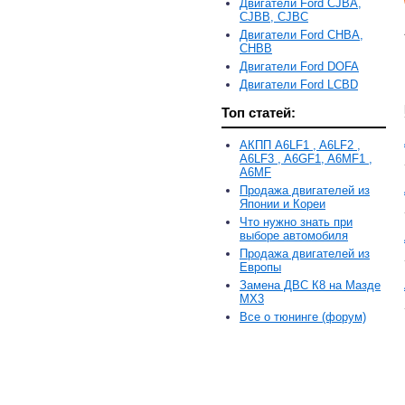
Двигатели Ford CJBA,
CJBB, CJBC
Двигатели Ford CHBA,
CHBB
Двигатели Ford DOFA
Двигатели Ford LCBD
Топ статей:
АКПП A6LF1 , A6LF2 ,
A6LF3 , A6GF1, A6MF1 ,
A6MF
Продажа двигателей из
Японии и Кореи
Что нужно знать при
выборе автомобиля
Продажа двигателей из
Европы
Замена ДВС К8 на Мазде
MX3
Все о тюнинге (форум)