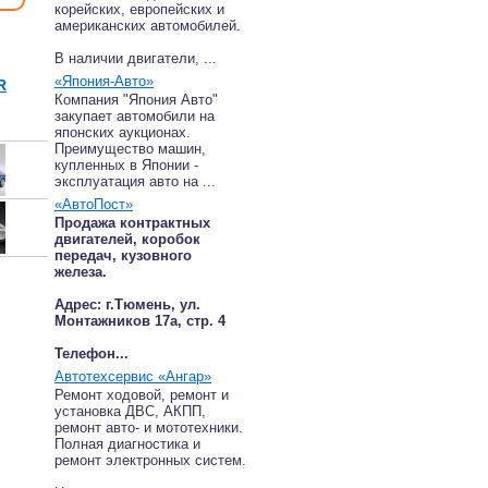
корейских, европейских и
американских автомобилей.
В наличии двигатели, ...
«Япония-Авто»
R
Компания "Япония Авто"
закупает автомобили на
японских аукционах.
Преимущество машин,
купленных в Японии -
эксплуатация авто на ...
«АвтоПост»
Продажа контрактных
двигателей, коробок
передач, кузовного
железа.
Адрес: г.Тюмень, ул.
Монтажников 17а, стр. 4
Телефон...
Автотехсервис «Ангар»
Ремонт ходовой, ремонт и
установка ДВС, АКПП,
ремонт авто- и мототехники.
Полная диагностика и
ремонт электронных систем.