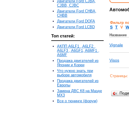
Двигатели Ford CJBA,
CJBB, CJBC
Автомоб
Двигатели Ford CHBA,
CHBB
Двигатели Ford DOFA
Фильтр п
Двигатели Ford LCBD
S
T
V
Название
Топ статей:
Vignale
АКПП A6LF1 , A6LF2 ,
A6LF3 , A6GF1, A6MF1 ,
A6MF
Visos
Продажа двигателей из
Японии и Кореи
Что нужно знать при
выборе автомобиля
Страницы
Продажа двигателей из
Европы
Замена ДВС К8 на Мазде
Под
MX3
Все о тюнинге (форум)