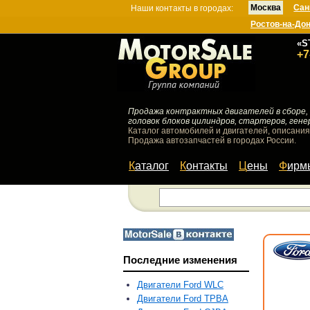
Москва
Сан
Наши контакты в городах:
Ростов-на-До
«S
+7
Продажа контрактных двигателей в сборе, 
головок блоков цилиндров, стартеров, гене
Каталог автомобилей и двигателей, описания
Продажа автозапчастей в городах России.
Каталог
Контакты
Цены
Фир
Последние изменения
Двигатели Ford WLC
Двигатели Ford TPBA