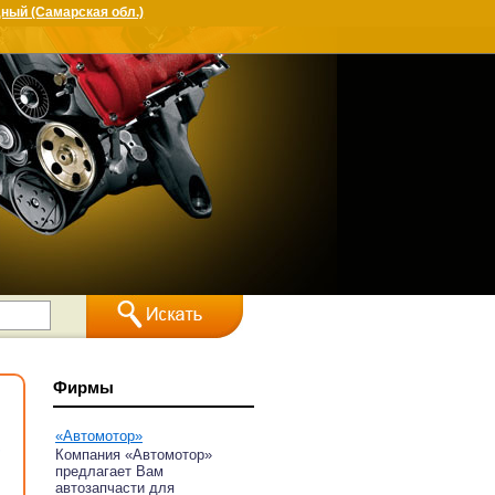
ный (Самарская обл.)
Фирмы
«Автомотор»
,
Компания «Автомотор»
предлагает Вам
автозапчасти для