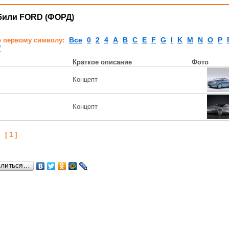
или FORD (ФОРД)
Все
0
2
4
A
B
C
E
F
G
I
K
M
N
O
P
о первому символу:
W
Краткое описание
Фото
Концепт
Концепт
:
[ 1 ]
елиться…