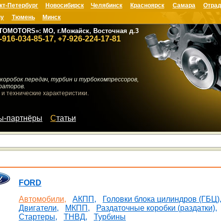
кт-Петербург
Новосибирск
Челябинск
Красноярск
Самара
Отрад
ну
Тюмень
Минск
TOMOTORS»: МО, г.Можайск, Восточная д.3
-916-034-85-17, +7-926-224-17-81
коробок передач, турбин и турбокомпрессоров,
раторов.
 и технические характеристики.
мы-партнёры
Статьи
FORD
Автомобили,
АКПП,
Головки блока цилиндров (ГБЦ)
Двигатели,
МКПП,
Раздаточные коробки (раздатки),
Стартеры,
ТНВД,
Турбины