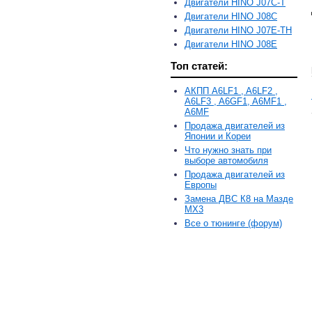
Двигатели HINO J07C-T
Двигатели HINO J08C
Двигатели HINO J07E-TH
Двигатели HINO J08E
Топ статей:
АКПП A6LF1 , A6LF2 ,
A6LF3 , A6GF1, A6MF1 ,
A6MF
Продажа двигателей из
Японии и Кореи
Что нужно знать при
выборе автомобиля
Продажа двигателей из
Европы
Замена ДВС К8 на Мазде
MX3
Все о тюнинге (форум)