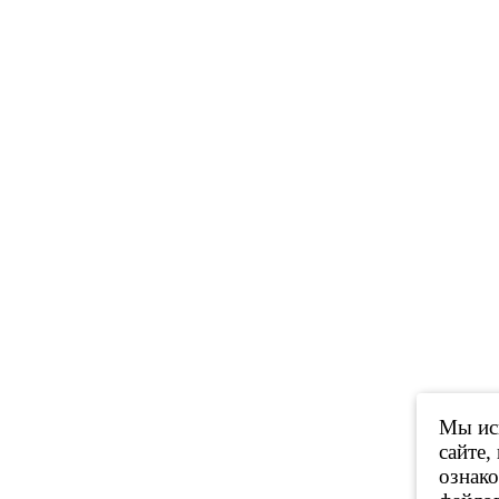
Мы исп
сайте,
ознак