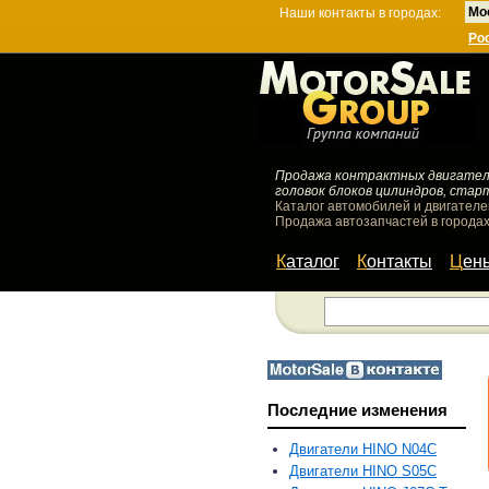
Мо
Наши контакты в городах:
Ро
Продажа контрактных двигателей
головок блоков цилиндров, стар
Каталог автомобилей и двигателе
Продажа автозапчастей в городах
Каталог
Контакты
Цен
Последние изменения
Двигатели HINO N04C
Двигатели HINO S05C