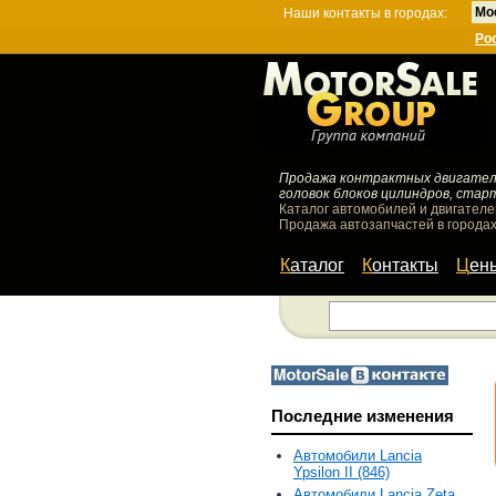
Мо
Наши контакты в городах:
Ро
Продажа контрактных двигателей
головок блоков цилиндров, стар
Каталог автомобилей и двигателе
Продажа автозапчастей в городах
Каталог
Контакты
Цен
Последние изменения
Автомобили Lancia
Ypsilon II (846)
Автомобили Lancia Zeta