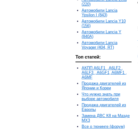
(220)
Автомобили Lancia
Ypsilon I (843)
Автомобили Lancia Y10
(156)
Автомобили Lancia Y
(840A)
Автомобили Lancia
Voyager (404, RT)
Топ статей:
АКПП A6LF1 , A6LF2 ,
A6LF3 , A6GF1, A6MF1 ,
A6MF
Продажа двигателей из
Японии и Кореи
Что нужно знать при
выборе автомобиля
Продажа двигателей из
Европы
Замена ДВС К8 на Мазде
MX3
Все о тюнинге (форум)