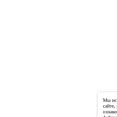
Мы исп
сайте,
ознак