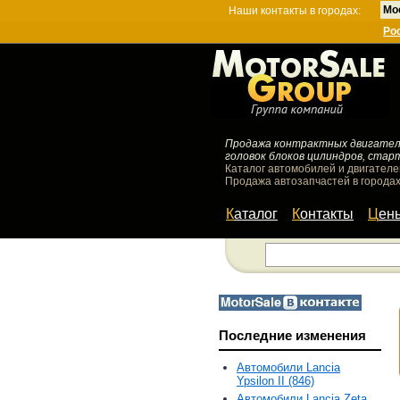
Мо
Наши контакты в городах:
Ро
Продажа контрактных двигателей
головок блоков цилиндров, стар
Каталог автомобилей и двигателе
Продажа автозапчастей в городах
Каталог
Контакты
Цен
Последние изменения
Автомобили Lancia
Ypsilon II (846)
Автомобили Lancia Zeta