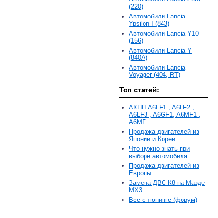
(220)
Автомобили Lancia
Ypsilon I (843)
Автомобили Lancia Y10
(156)
Автомобили Lancia Y
(840A)
Автомобили Lancia
Voyager (404, RT)
Топ статей:
АКПП A6LF1 , A6LF2 ,
A6LF3 , A6GF1, A6MF1 ,
A6MF
Продажа двигателей из
Японии и Кореи
Что нужно знать при
выборе автомобиля
Продажа двигателей из
Европы
Замена ДВС К8 на Мазде
MX3
Все о тюнинге (форум)