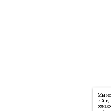
Мы исп
сайте,
ознак