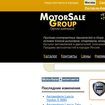
Москва
Сан
Наши контакты в городах:
Ростов-на-До
«S
+7
Продажа контрактных двигателей в сборе, 
головок блоков цилиндров, стартеров, гене
Каталог автомобилей и двигателей, описания
Продажа автозапчастей в городах России.
Каталог
Контакты
Цены
Фир
Последние изменения
Автомобили Lancia
Ypsilon II (846)
Автомобили Lancia Zeta