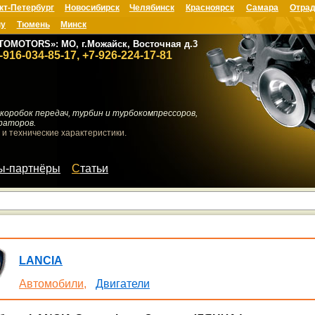
кт-Петербург
Новосибирск
Челябинск
Красноярск
Самара
Отрад
ну
Тюмень
Минск
TOMOTORS»: МО, г.Можайск, Восточная д.3
-916-034-85-17, +7-926-224-17-81
коробок передач, турбин и турбокомпрессоров,
раторов.
 и технические характеристики.
мы-партнёры
Статьи
LANCIA
Автомобили,
Двигатели