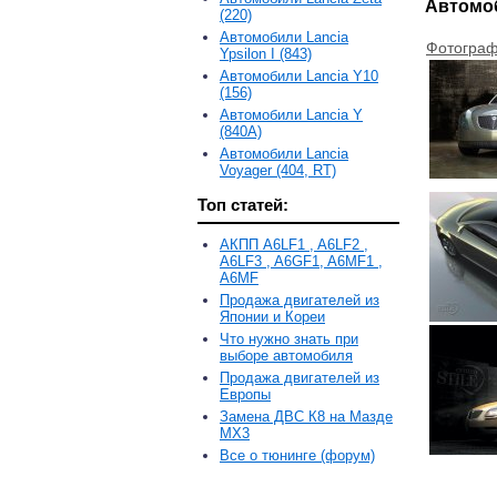
Автомоб
(220)
Автомобили Lancia
Фотограф
Ypsilon I (843)
Автомобили Lancia Y10
(156)
Автомобили Lancia Y
(840A)
Автомобили Lancia
Voyager (404, RT)
Топ статей:
АКПП A6LF1 , A6LF2 ,
A6LF3 , A6GF1, A6MF1 ,
A6MF
Продажа двигателей из
Японии и Кореи
Что нужно знать при
выборе автомобиля
Продажа двигателей из
Европы
Замена ДВС К8 на Мазде
MX3
Все о тюнинге (форум)