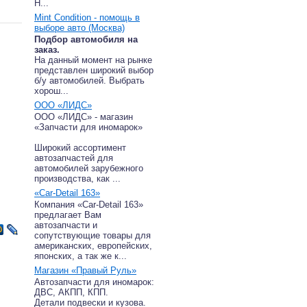
Н...
Mint Condition - помощь в
выборе авто (Москва)
Подбор автомобиля на
заказ.
На данный момент на рынке
представлен широкий выбор
б/у автомобилей. Выбрать
хорош...
ООО «ЛИДС»
ООО «ЛИДС» - магазин
«Запчасти для иномарок»
Широкий ассортимент
автозапчастей для
автомобилей зарубежного
производства, как ...
«Car-Detail 163»
Компания «Car-Detail 163»
предлагает Вам
автозапчасти и
сопутствующие товары для
американских, европейских,
японских, а так же к...
Магазин «Правый Руль»
Автозапчасти для иномарок:
ДВС, АКПП, КПП.
Детали подвески и кузова.