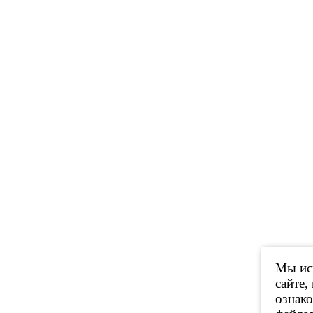
Мы исп
сайте,
ознак