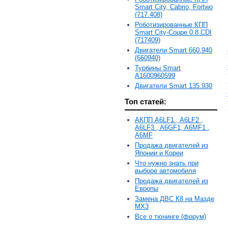
Smart City, Cabrio, Fortwo
(717.408)
Роботизированные КПП
Smart City-Coupe 0.8 CDI
(717409)
Двигатели Smart 660.940
(660940)
Турбины Smart
A1600960599
Двигатели Smart 135.930
Топ статей:
АКПП A6LF1 , A6LF2 ,
A6LF3 , A6GF1, A6MF1 ,
A6MF
Продажа двигателей из
Японии и Кореи
Что нужно знать при
выборе автомобиля
Продажа двигателей из
Европы
Замена ДВС К8 на Мазде
MX3
Все о тюнинге (форум)