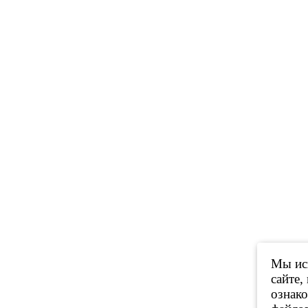
Мы исп
сайте,
ознак