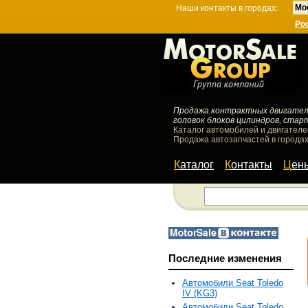
Мо
Наши контакты в городах:
Ро
Продажа контрактных двигателей
головок блоков цилиндров, стар
Каталог автомобилей и двигателе
Продажа автозапчастей в городах
Каталог
Контакты
Цен
Последние изменения
Автомобили Seat Toledo
IV (KG3)
Автомобили Seat Toledo