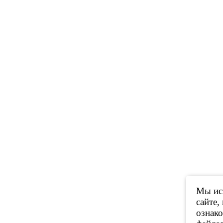
Мы исп
сайте,
ознак