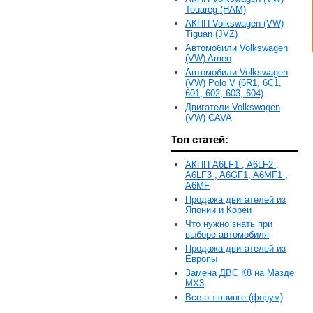
Touareg (HAM)
АКПП Volkswagen (VW)
Tiguan (JVZ)
Автомобили Volkswagen
(VW) Ameo
Автомобили Volkswagen
(VW) Polo V (6R1, 6С1,
601, 602, 603, 604)
Двигатели Volkswagen
(VW) CAVA
Топ статей:
АКПП A6LF1 , A6LF2 ,
A6LF3 , A6GF1, A6MF1 ,
A6MF
Продажа двигателей из
Японии и Кореи
Что нужно знать при
выборе автомобиля
Продажа двигателей из
Европы
Замена ДВС К8 на Мазде
MX3
Все о тюнинге (форум)