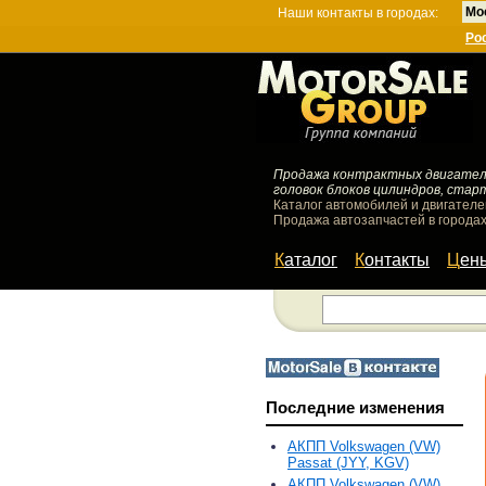
Мо
Наши контакты в городах:
Ро
Продажа контрактных двигателей
головок блоков цилиндров, стар
Каталог автомобилей и двигателе
Продажа автозапчастей в городах
Каталог
Контакты
Цен
Последние изменения
АКПП Volkswagen (VW)
Passat (JYY, KGV)
АКПП Volkswagen (VW)