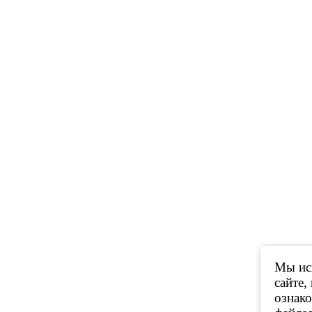
Мы исп
сайте,
ознак