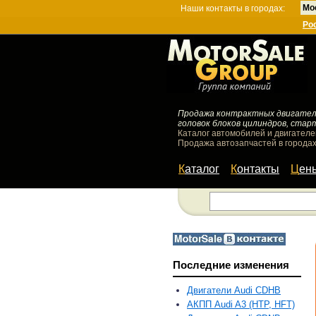
Мо
Наши контакты в городах:
Ро
Продажа контрактных двигателей
головок блоков цилиндров, стар
Каталог автомобилей и двигателе
Продажа автозапчастей в городах
Каталог
Контакты
Цен
Последние изменения
Двигатели Audi CDHB
АКПП Audi A3 (HTP, HFT)