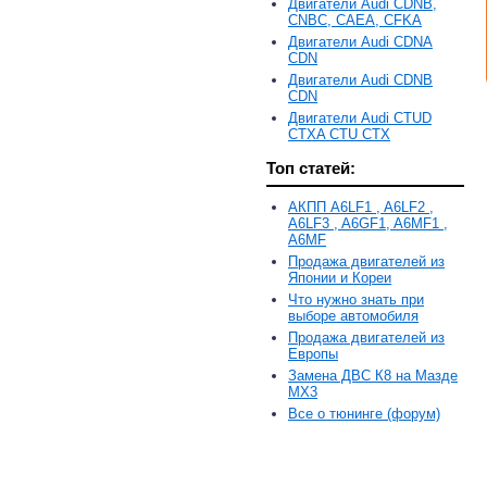
Двигатели Audi CDNB,
CNBC, CAEA, CFKA
Двигатели Audi CDNA
CDN
Двигатели Audi CDNB
CDN
Двигатели Audi CTUD
CTXA CTU CTX
Топ статей:
АКПП A6LF1 , A6LF2 ,
A6LF3 , A6GF1, A6MF1 ,
A6MF
Продажа двигателей из
Японии и Кореи
Что нужно знать при
выборе автомобиля
Продажа двигателей из
Европы
Замена ДВС К8 на Мазде
MX3
Все о тюнинге (форум)