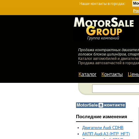
Мо
Наши контакты в городах:
Ро
Продажа контрактных двигателей
головок блоков цилиндров, стар
Каталог автомобилей и двигателе
Продажа автозапчастей в городах
Каталог
Контакты
Цен
Последние изменения
Двигатели Audi CDHB
АКПП Audi A3 (HTP, HFT)