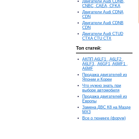
Двигатели Audi CDNB,
CNBC, CAEA, CFKA
Двигатели Audi CDNA
CDN
Двигатели Audi CDNB
CDN
Двигатели Audi CTUD
CTXA CTU CTX
Топ статей:
АКПП A6LF1 , A6LF2 ,
A6LF3 , A6GF1, A6MF1 ,
A6MF
Продажа двигателей из
Японии и Кореи
Что нужно знать при
выборе автомобиля
Продажа двигателей из
Европы
Замена ДВС К8 на Мазде
MX3
Все о тюнинге (форум)