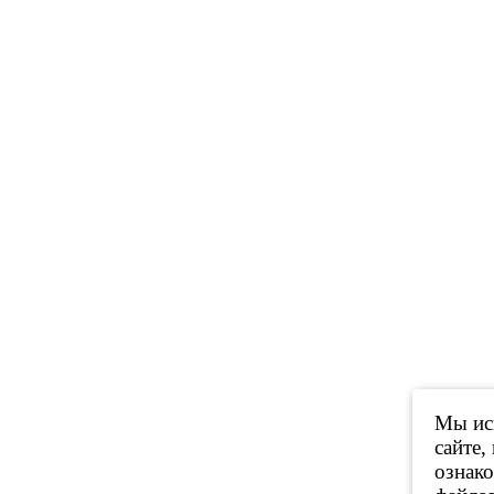
Мы исп
сайте,
ознак