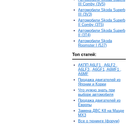
III Comby (3V5)
Автомобили Skoda Superb
III (3V3)
Автомобили Skoda Superb
II Comby (3T5)
Автомобили Skoda Superb
II (3T4)
Автомобили Skoda
Roomster I (5J7)
Топ статей:
АКПП A6LF1 , A6LF2 ,
A6LF3 , A6GF1, A6MF1 ,
A6MF
Продажа двигателей из
Японии и Кореи
Что нужно знать при
выборе автомобиля
Продажа двигателей из
Европы
Замена ДВС К8 на Мазде
MX3
Все о тюнинге (форум)