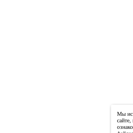
Мы исп
сайте,
ознак