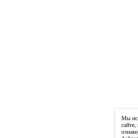
Мы исп
сайте,
ознак