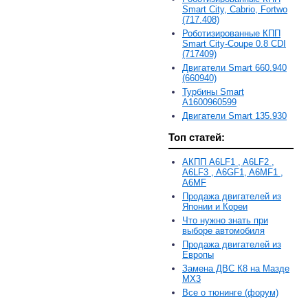
Smart City, Cabrio, Fortwo
(717.408)
Роботизированные КПП
Smart City-Coupe 0.8 CDI
(717409)
Двигатели Smart 660.940
(660940)
Турбины Smart
A1600960599
Двигатели Smart 135.930
Топ статей:
АКПП A6LF1 , A6LF2 ,
A6LF3 , A6GF1, A6MF1 ,
A6MF
Продажа двигателей из
Японии и Кореи
Что нужно знать при
выборе автомобиля
Продажа двигателей из
Европы
Замена ДВС К8 на Мазде
MX3
Все о тюнинге (форум)