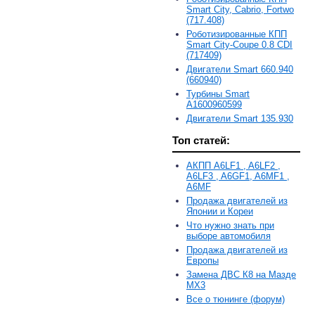
Smart City, Cabrio, Fortwo
(717.408)
Роботизированные КПП
Smart City-Coupe 0.8 CDI
(717409)
Двигатели Smart 660.940
(660940)
Турбины Smart
A1600960599
Двигатели Smart 135.930
Топ статей:
АКПП A6LF1 , A6LF2 ,
A6LF3 , A6GF1, A6MF1 ,
A6MF
Продажа двигателей из
Японии и Кореи
Что нужно знать при
выборе автомобиля
Продажа двигателей из
Европы
Замена ДВС К8 на Мазде
MX3
Все о тюнинге (форум)