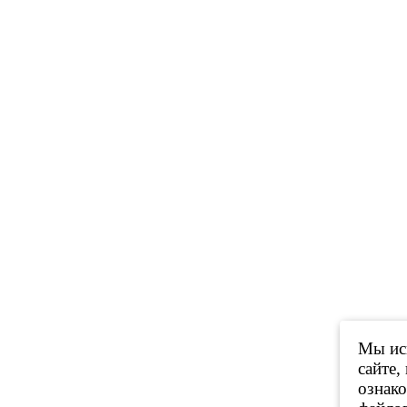
Мы исп
сайте,
ознак