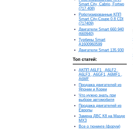
Smart City, Cabrio, Fortwo
(717.408)
Роботизированные КПП
Smart City-Coupe 0.8 CDI
(717409)
Двигатели Smart 660.940
(660940)
Турбины Smart
A1600960599
Двигатели Smart 135.930
Топ статей:
АКПП A6LF1 , A6LF2 ,
A6LF3 , A6GF1, A6MF1 ,
A6MF
Продажа двигателей из
Японии и Кореи
Что нужно знать при
выборе автомобиля
Продажа двигателей из
Европы
Замена ДВС К8 на Мазде
MX3
Все о тюнинге (форум)