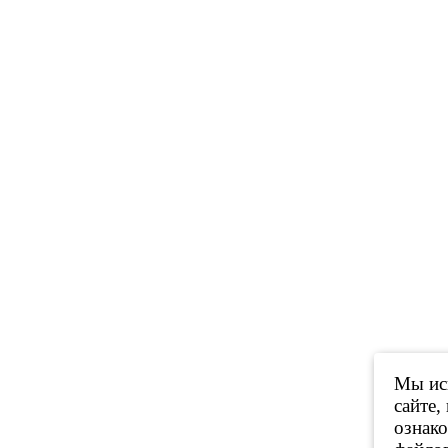
Мы исп
сайте,
ознак