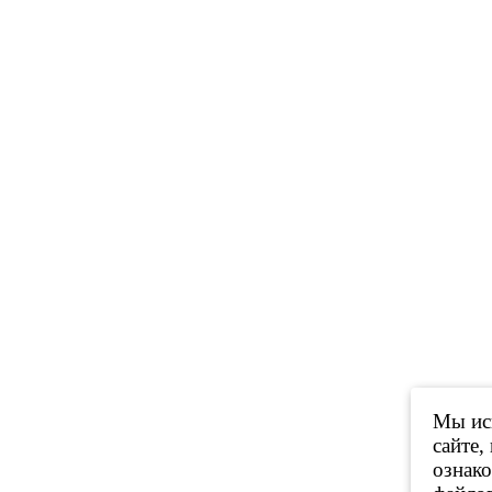
Мы исп
сайте,
ознак