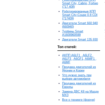
Smart City, Cabrio, Fortwo
(717.408)
Роботизированные КПП
Smart City-Coupe 0.8 CDI
(717409)
Двигатели Smart 660.940
(660940)
Турбины Smart
A1600960599
Двигатели Smart 135.930
Топ статей:
АКПП A6LF1 , A6LF2 ,
A6LF3 , A6GF1, A6MF1 ,
A6MF
Продажа двигателей из
Японии и Кореи
Что нужно знать при
выборе автомобиля
Продажа двигателей из
Европы
Замена ДВС К8 на Мазде
MX3
Все о тюнинге (форум)