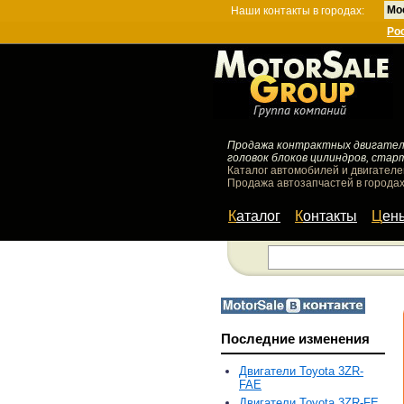
Мо
Наши контакты в городах:
Ро
Продажа контрактных двигателей
головок блоков цилиндров, стар
Каталог автомобилей и двигателе
Продажа автозапчастей в городах
Каталог
Контакты
Цен
Последние изменения
Двигатели Toyota 3ZR-
FAE
Двигатели Toyota 3ZR-FE