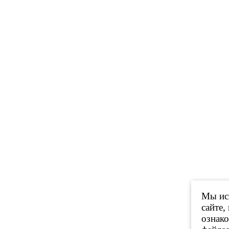
Мы исп
сайте,
ознак