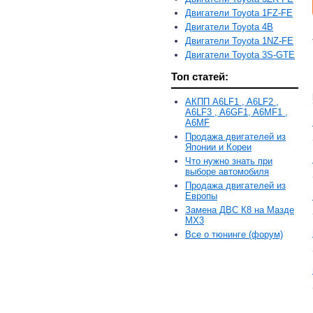
Двигатели Toyota 1FZ-FE
Двигатели Toyota 4B
Двигатели Toyota 1NZ-FE
Двигатели Toyota 3S-GTE
Топ статей:
АКПП A6LF1 , A6LF2 ,
A6LF3 , A6GF1, A6MF1 ,
A6MF
Продажа двигателей из
Японии и Кореи
Что нужно знать при
выборе автомобиля
Продажа двигателей из
Европы
Замена ДВС К8 на Мазде
MX3
Все о тюнинге (форум)