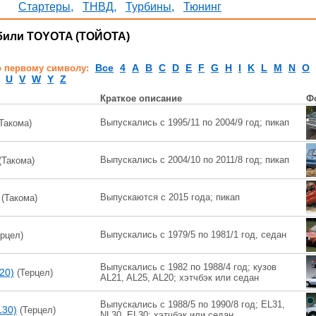
Стартеры,
ТНВД,
Турбины,
Тюнинг
или TOYOTA (ТОЙОТА)
Все
4
A
B
C
D
E
F
G
H
I
K
L
M
N
O
о первому символу:
U
V
W
Y
Z
Краткое описание
Ф
Выпускались с 1995/11 по 2004/9 год; пикап
Такома)
Выпускались с 2004/10 по 2011/8 год; пикап
(Такома)
Выпускаются с 2015 года; пикап
(Такома)
Выпускались с 1979/5 по 1981/1 год, седан
рцел)
Выпускались с 1982 по 1988/4 год; кузов
L20)
(Терцел)
AL21, AL25, AL20; хэтчбэк или седан
Выпускались с 1988/5 по 1990/8 год; EL31,
(L30)
(Терцел)
NL30, EL30; хэтчбэк или седан