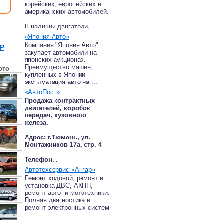
корейских, европейских и
американских автомобилей.
В наличии двигатели, ...
«Япония-Авто»
Компания "Япония Авто"
P
закупает автомобили на
японских аукционах.
Преимущество машин,
ото
купленных в Японии -
эксплуатация авто на ...
«АвтоПост»
Продажа контрактных
двигателей, коробок
передач, кузовного
железа.
Адрес: г.Тюмень, ул.
Монтажников 17а, стр. 4
Телефон...
Автотехсервис «Ангар»
Ремонт ходовой, ремонт и
установка ДВС, АКПП,
ремонт авто- и мототехники.
Полная диагностика и
ремонт электронных систем.