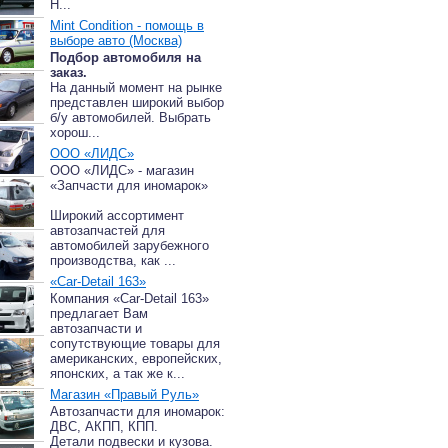
Н...
Mint Condition - помощь в
выборе авто (Москва)
Подбор автомобиля на
заказ.
На данный момент на рынке
представлен широкий выбор
б/у автомобилей. Выбрать
хорош...
ООО «ЛИДС»
ООО «ЛИДС» - магазин
«Запчасти для иномарок»
Широкий ассортимент
автозапчастей для
автомобилей зарубежного
производства, как ...
«Car-Detail 163»
Компания «Car-Detail 163»
предлагает Вам
автозапчасти и
сопутствующие товары для
американских, европейских,
японских, а так же к...
Магазин «Правый Руль»
Автозапчасти для иномарок:
ДВС, АКПП, КПП.
Детали подвески и кузова.