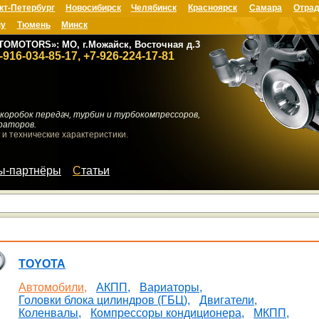
кт-Петербург
Новосибирск
Челябинск
Красноярск
Самара
Отрад
ну
Тюмень
Минск
TOMOTORS»: МО, г.Можайск, Восточная д.3
-916-034-85-17, +7-926-224-17-81
коробок передач, турбин и турбокомпрессоров,
раторов.
 и технические характеристики.
мы-партнёры
Статьи
TOYOTA
Автомобили,
АКПП,
Вариаторы,
Головки блока цилиндров (ГБЦ),
Двигатели,
Коленвалы,
Компрессоры кондиционера,
МКПП,