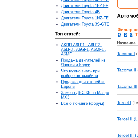
Двигатели Toyota 1FZ-FE
Двигатели Toyota 4B
Автомоб
Двигатели Toyota 1NZ-FE
Двигатели Toyota 3S-GTE
Фильтр п
Топ статей:
Q
R
S
T
Название
АКПП A6LF1 , A6LF2 ,
A6LF3 , A6GF1, A6MF1 ,
Tacoma I
(
A6MF
Продажа двигателей из
Японии и Кореи
Tacoma II
Что нужно знать при
выборе автомобиля
Продажа двигателей из
Tacoma III
Европы
Замена ДВС К8 на Мазде
MX3
Tercel I
(Те
Все о тюнинге (форум)
Tercel II (
Tercel III 