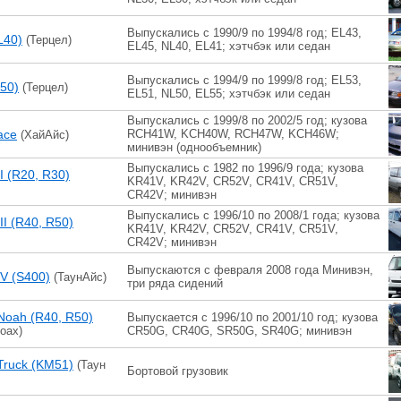
Выпускались с 1990/9 по 1994/8 год; EL43,
(L40)
(Терцел)
EL45, NL40, EL41; хэтчбэк или седан
Выпускались с 1994/9 по 1999/8 год; EL53,
L50)
(Терцел)
EL51, NL50, EL55; хэтчбэк или седан
Выпускались с 1999/8 по 2002/5 год; кузова
ace
RCH41W, KCH40W, RCH47W, KCH46W;
(ХайАйс)
минивэн (однообъемник)
Выпускались с 1982 по 1996/9 года; кузова
I (R20, R30)
KR41V, KR42V, CR52V, CR41V, CR51V,
CR42V; минивэн
Выпускались с 1996/10 по 2008/1 года; кузова
II (R40, R50)
KR41V, KR42V, CR52V, CR41V, CR51V,
CR42V; минивэн
Выпускаются с февраля 2008 года Минивэн,
IV (S400)
(ТаунАйс)
три ряда сидений
Noah (R40, R50)
Выпускается с 1996/10 по 2001/10 год; кузова
оах)
CR50G, CR40G, SR50G, SR40G; минивэн
Truck (KM51)
(Таун
Бортовой грузовик