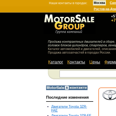
Москва
Сан
Наши контакты в городах:
Ростов-на-До
«S
+7
Продажа контрактных двигателей в сборе, 
головок блоков цилиндров, стартеров, гене
Каталог автомобилей и двигателей, описания
Продажа автозапчастей в городах России.
Каталог
Контакты
Цены
Фир
Последние изменения
Двигатели Toyota 3ZR-
FAE
Двигатели Toyota 3ZR-FE