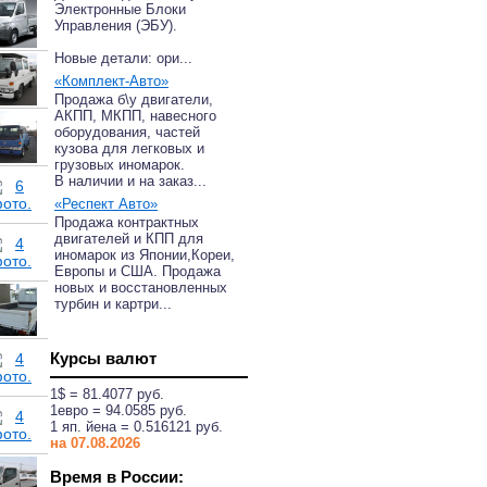
Электронные Блоки
Управления (ЭБУ).
Новые детали: ори...
«Комплект-Авто»
Продажа б\у двигатели,
АКПП, МКПП, навесного
оборудования, частей
кузова для легковых и
грузовых иномарок.
В наличии и на заказ...
«Респект Авто»
Продажа контрактных
двигателей и КПП для
иномарок из Японии,Кореи,
Европы и США. Продажа
новых и восстановленных
турбин и картри...
Курсы валют
1$ = 81.4077 руб.
1eвро = 94.0585 руб.
1 яп. йена = 0.516121 руб.
на 07.08.2026
Время в России: