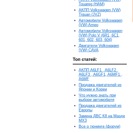
Touareg (HAM)
АКПП Volkswagen (VW)
Tiguan (JVZ)
Автомобили Volkswagen
(VW) Ameo
Автомобили Volkswagen
(VW) Polo V (6R1, 6С1,
601, 602, 603, 604)
Двигатели Volkswagen
(VW) CAVA
Топ статей:
АКПП A6LF1 , A6LF2 ,
A6LF3 , A6GF1, A6MF1 ,
A6MF
Продажа двигателей из
Японии и Кореи
Что нужно знать при
выборе автомобиля
Продажа двигателей из
Европы
Замена ДВС К8 на Мазде
MX3
Все о тюнинге (форум)