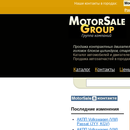
Мо
Наши контакты в городах:
Ро
Продажа контрактных двигателей
головок блоков цилиндров, стар
Каталог автомобилей и двигателе
Продажа автозапчастей в городах
Каталог
Контакты
Цен
Последние изменения
АКПП Volkswagen (VW)
Passat (JYY, KGV)
АКПП Volkswagen (VW)