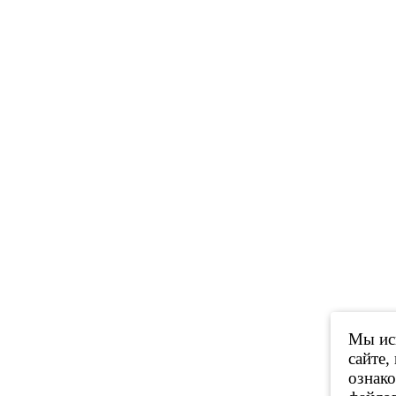
Мы исп
сайте,
ознак