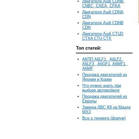
Двигатели Audi CDNB,
CNBC, CAEA, CFKA
Двигатели Audi CDNA
CDN
Двигатели Audi CDNB
CDN
Двигатели Audi CTUD
CTXA CTU CTX
Топ статей:
АКПП A6LF1 , A6LF2 ,
A6LF3 , A6GF1, A6MF1 ,
A6MF
Продажа двигателей из
Японии и Кореи
Что нужно знать при
выборе автомобиля
Продажа двигателей из
Европы
Замена ДВС К8 на Мазде
MX3
Все о тюнинге (форум)