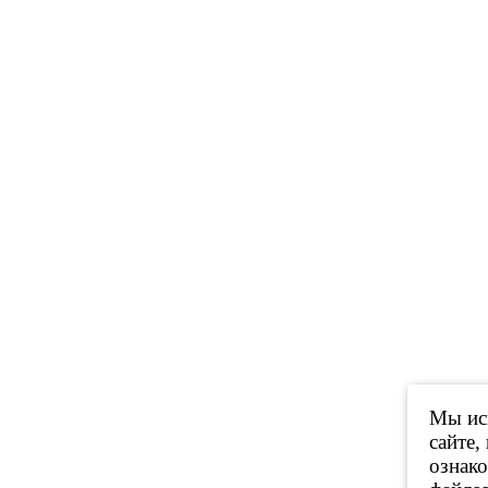
Мы исп
сайте,
ознак