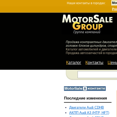
Мо
Наши контакты в городах:
Ро
Продажа контрактных двигателей
головок блоков цилиндров, стар
Каталог автомобилей и двигателе
Продажа автозапчастей в городах
Каталог
Контакты
Цен
Последние изменения
Двигатели Audi CDHB
АКПП Audi A3 (HTP, HFT)