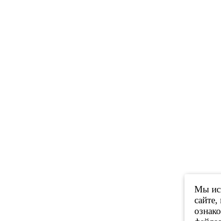
Мы исп
сайте,
ознак