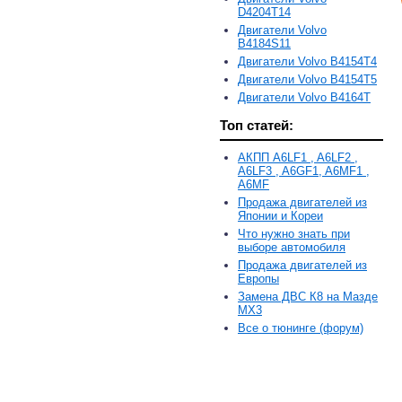
D4204T14
Двигатели Volvo
B4184S11
Двигатели Volvo B4154T4
Двигатели Volvo B4154T5
Двигатели Volvo B4164T
Топ статей:
АКПП A6LF1 , A6LF2 ,
A6LF3 , A6GF1, A6MF1 ,
A6MF
Продажа двигателей из
Японии и Кореи
Что нужно знать при
выборе автомобиля
Продажа двигателей из
Европы
Замена ДВС К8 на Мазде
MX3
Все о тюнинге (форум)