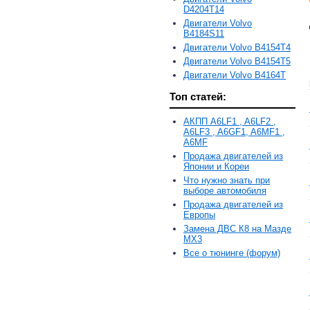
D4204T14
Двигатели Volvo
B4184S11
Двигатели Volvo B4154T4
Двигатели Volvo B4154T5
Двигатели Volvo B4164T
Топ статей:
АКПП A6LF1 , A6LF2 ,
A6LF3 , A6GF1, A6MF1 ,
A6MF
Продажа двигателей из
Японии и Кореи
Что нужно знать при
выборе автомобиля
Продажа двигателей из
Европы
Замена ДВС К8 на Мазде
MX3
Все о тюнинге (форум)