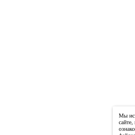
Мы исп
сайте,
ознак