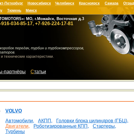
кт-Петербург
Новосибирск
Челябинск
Красноярск
Самара
Отрад
ну
Тюмень
Минск
TOMOTORS»: МО, г.Можайск, Восточная д.3
-916-034-85-17, +7-926-224-17-81
коробок передач, турбин и турбокомпрессоров,
раторов.
 и технические характеристики.
мы-партнёры
Статьи
VOLVO
Автомобили,
АКПП,
Головки блока цилиндров (ГБЦ),
Двигатели,
Роботизированные КПП,
Стартеры,
Турбины