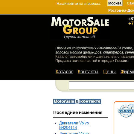
Москва
Сан
Наши контакты в городах:
Ростов-на-До
«S
+7
Продажа контрактных двигателей в сборе, 
головок блоков цилиндров, стартеров, гене
Каталог автомобилей и двигателей, описания
Продажа автозапчастей в городах России.
Каталог
Контакты
Цены
Фир
Последние изменения
Двигатели Volvo
B4204T14
Двигатели Volvo