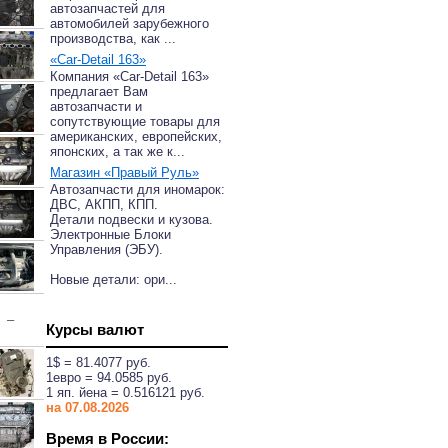
автозапчастей для
автомобилей зарубежного
производства, как ...
«Car-Detail 163»
Компания «Car-Detail 163»
предлагает Вам
автозапчасти и
сопутствующие товары для
американских, европейских,
японских, а так же к...
Магазин «Правый Руль»
Автозапчасти для иномарок:
ДВС, АКПП, КПП.
Детали подвески и кузова.
Электронные Блоки
Управления (ЭБУ).
Новые детали: ори...
–
Курсы валют
1$ = 81.4077 руб.
1eвро = 94.0585 руб.
1 яп. йена = 0.516121 руб.
на 07.08.2026
Время в России: