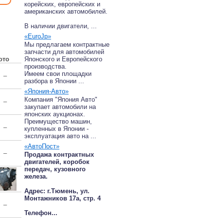
корейских, европейских и
американских автомобилей.
В наличии двигатели, ...
«EuroJp»
Мы предлагаем контрактные
запчасти для автомобилей
ото
Японского и Европейского
производства.
Имеем свои площадки
–
разбора в Японии ...
«Япония-Авто»
Компания "Япония Авто"
–
закупает автомобили на
японских аукционах.
Преимущество машин,
–
купленных в Японии -
эксплуатация авто на ...
«АвтоПост»
–
Продажа контрактных
двигателей, коробок
передач, кузовного
железа.
Адрес: г.Тюмень, ул.
Монтажников 17а, стр. 4
–
Телефон...