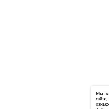
Мы исп
сайте,
ознак