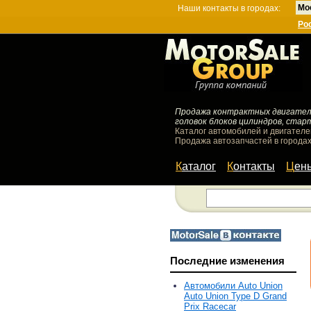
Мо
Наши контакты в городах:
Ро
Продажа контрактных двигателей
головок блоков цилиндров, стар
Каталог автомобилей и двигателе
Продажа автозапчастей в городах
Каталог
Контакты
Цен
Последние изменения
Автомобили Auto Union
Auto Union Type D Grand
Prix Racecar