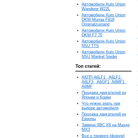
Автомобили Auto Union
Wanderer W22L
Автомобили Auto Union
DKW Munga F918
Originalzustand
Автомобили Auto Union
DKW F7 70
Автомобили Auto Union
NSU TTS
Автомобили Auto Union
NSU Wankel Spider
Топ статей:
АКПП A6LF1 , A6LF2 ,
A6LF3 , A6GF1, A6MF1 ,
A6MF
Продажа двигателей из
Японии и Кореи
Что нужно знать при
выборе автомобиля
Продажа двигателей из
Европы
Замена ДВС К8 на Мазде
MX3
Все о тюнинге (форум)