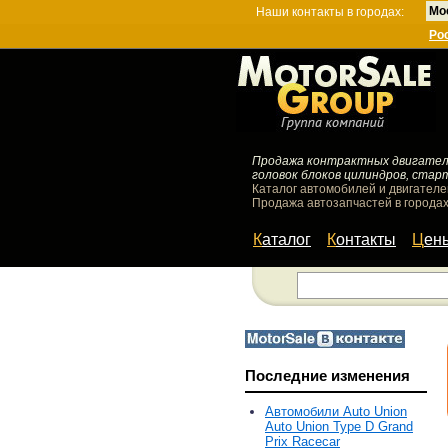
Мо
Наши контакты в городах:
Ро
Продажа контрактных двигателей
головок блоков цилиндров, стар
Каталог автомобилей и двигателе
Продажа автозапчастей в городах
Каталог
Контакты
Цен
Последние изменения
Автомобили Auto Union
Auto Union Type D Grand
Prix Racecar