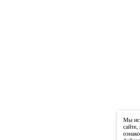
Мы исп
сайте,
ознак