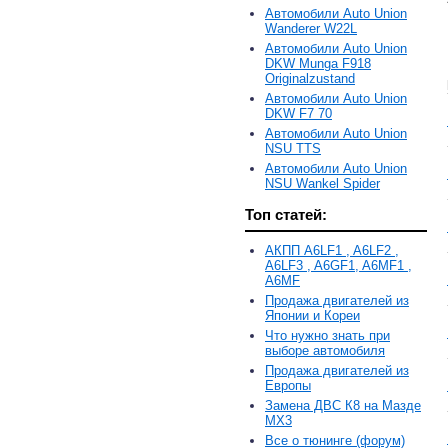
Автомобили Auto Union
Wanderer W22L
Автомобили Auto Union
DKW Munga F918
Originalzustand
Автомобили Auto Union
DKW F7 70
Автомобили Auto Union
NSU TTS
Автомобили Auto Union
NSU Wankel Spider
Топ статей:
АКПП A6LF1 , A6LF2 ,
A6LF3 , A6GF1, A6MF1 ,
A6MF
Продажа двигателей из
Японии и Кореи
Что нужно знать при
выборе автомобиля
Продажа двигателей из
Европы
Замена ДВС К8 на Мазде
MX3
Все о тюнинге (форум)