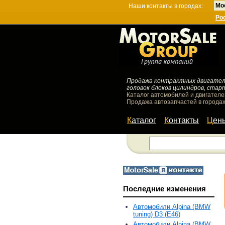
Мо
Наши контакты в городах:
Ро
Продажа контрактных двигателей
головок блоков цилиндров, стар
Каталог автомобилей и двигателе
Продажа автозапчастей в городах
Каталог
Контакты
Цен
Последние изменения
Автомобили Alpina (BMW
tuning) D3 (E46)
Автомобили Alpina (BMW