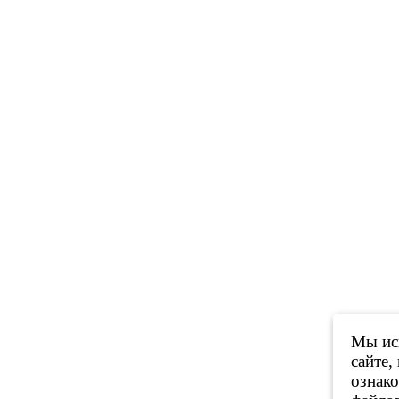
Мы исп
сайте,
ознак