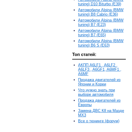
tuning) D10 Biturbo (E39)
Автомобили Alpina (BMW
tuning) B8 Cabrio (E36)
Автомобили Alpina (BMW
tuning) B7 (E23)
Автомобили Alpina (BMW
tuning) B7 (E65)
Автомобили Alpina (BMW
tuning) B6 S (E63)
Топ статей:
АКПП A6LF1 , A6LF2 ,
A6LF3 , A6GF1, A6MF1 ,
A6MF
Продажа двигателей из
Японии и Кореи
Что нужно знать при
выборе автомобиля
Продажа двигателей из
Европы
Замена ДВС К8 на Мазде
MX3
Все о тюнинге (форум)