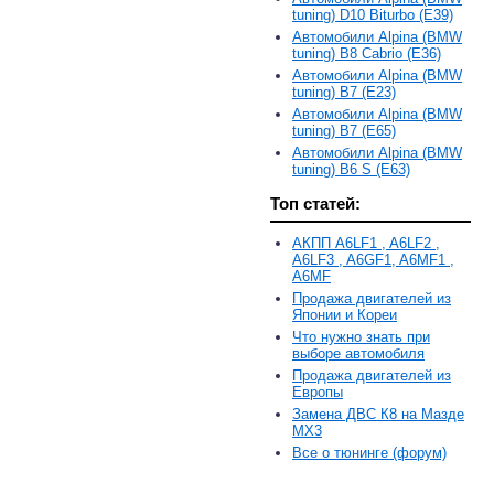
tuning) D10 Biturbo (E39)
Автомобили Alpina (BMW
tuning) B8 Cabrio (E36)
Автомобили Alpina (BMW
tuning) B7 (E23)
Автомобили Alpina (BMW
tuning) B7 (E65)
Автомобили Alpina (BMW
tuning) B6 S (E63)
Топ статей:
АКПП A6LF1 , A6LF2 ,
A6LF3 , A6GF1, A6MF1 ,
A6MF
Продажа двигателей из
Японии и Кореи
Что нужно знать при
выборе автомобиля
Продажа двигателей из
Европы
Замена ДВС К8 на Мазде
MX3
Все о тюнинге (форум)