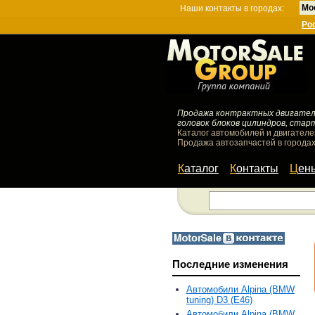
Мо
Наши контакты в городах:
Ро
Продажа контрактных двигателей
головок блоков цилиндров, стар
Каталог автомобилей и двигателе
Продажа автозапчастей в городах
Каталог
Контакты
Цен
Последние изменения
Автомобили Alpina (BMW
tuning) D3 (E46)
Автомобили Alpina (BMW