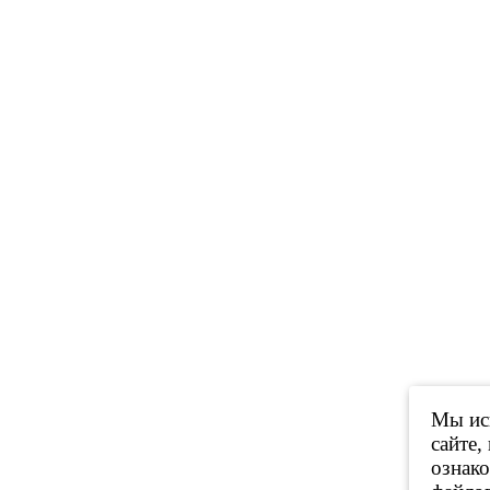
Мы исп
сайте,
ознак