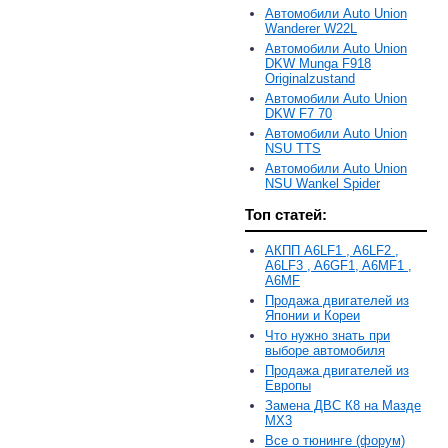
Автомобили Auto Union
Wanderer W22L
Автомобили Auto Union
DKW Munga F918
Originalzustand
Автомобили Auto Union
DKW F7 70
Автомобили Auto Union
NSU TTS
Автомобили Auto Union
NSU Wankel Spider
Топ статей:
АКПП A6LF1 , A6LF2 ,
A6LF3 , A6GF1, A6MF1 ,
A6MF
Продажа двигателей из
Японии и Кореи
Что нужно знать при
выборе автомобиля
Продажа двигателей из
Европы
Замена ДВС К8 на Мазде
MX3
Все о тюнинге (форум)