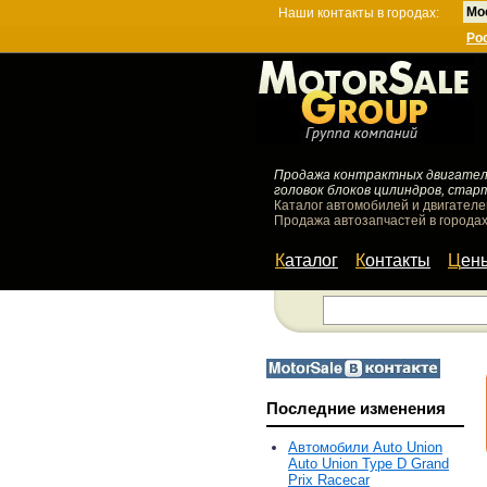
Мо
Наши контакты в городах:
Ро
Продажа контрактных двигателей
головок блоков цилиндров, стар
Каталог автомобилей и двигателе
Продажа автозапчастей в городах
Каталог
Контакты
Цен
Последние изменения
Автомобили Auto Union
Auto Union Type D Grand
Prix Racecar