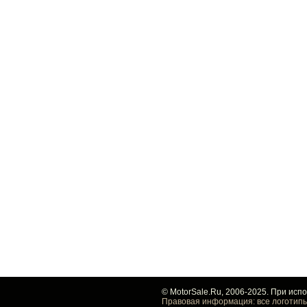
© MotorSale.Ru, 2006-2025. При исп
Правовая информация: все логотипы