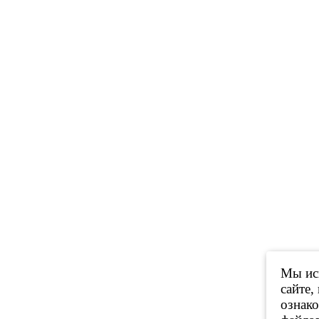
Мы исп
сайте,
ознак