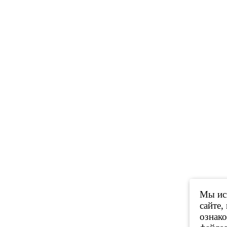
Мы исп
сайте,
ознак