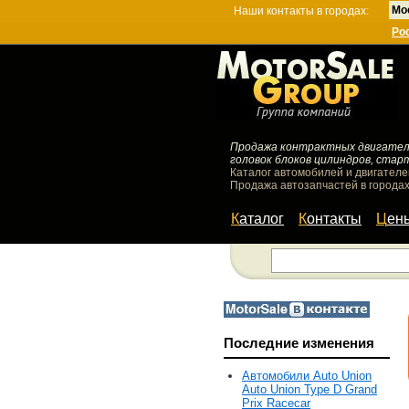
Мо
Наши контакты в городах:
Ро
Продажа контрактных двигателей
головок блоков цилиндров, стар
Каталог автомобилей и двигателе
Продажа автозапчастей в городах
Каталог
Контакты
Цен
Последние изменения
Автомобили Auto Union
Auto Union Type D Grand
Prix Racecar