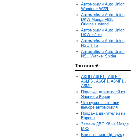
Автомобили Auto Union
Wanderer W22L
Автомобили Auto Union
DKW Munga F918
Originalzustand
Автомобили Auto Union
DKW F7 70
Автомобили Auto Union
NSU TTS
Автомобили Auto Union
NSU Wankel Spider
Топ статей:
АКПП A6LF1 , A6LF2 ,
A6LF3 , A6GF1, A6MF1 ,
A6MF
Продажа двигателей из
Японии и Кореи
Что нужно знать при
выборе автомобиля
Продажа двигателей из
Европы
Замена ДВС К8 на Мазде
MX3
Все о тюнинге (форум)