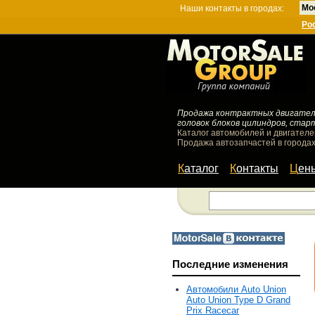
Мо
Наши контакты в городах:
Ро
Продажа контрактных двигателей
головок блоков цилиндров, стар
Каталог автомобилей и двигателе
Продажа автозапчастей в городах
Каталог
Контакты
Цен
Последние изменения
Автомобили Auto Union
Auto Union Type D Grand
Prix Racecar