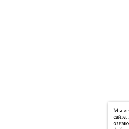
Мы исп
сайте,
ознак