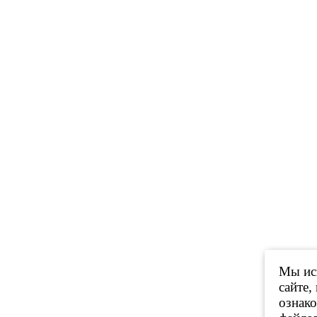
Мы исп
сайте,
ознак