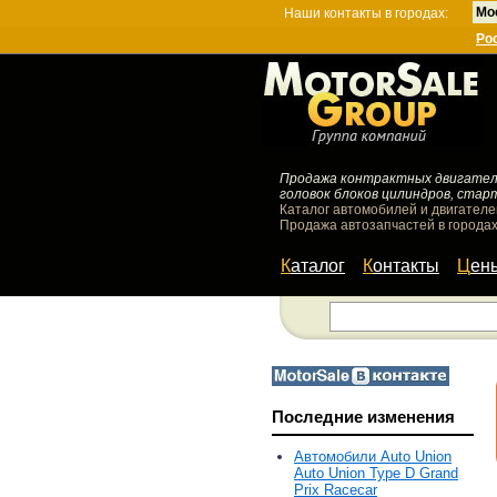
Мо
Наши контакты в городах:
Ро
Продажа контрактных двигателей
головок блоков цилиндров, стар
Каталог автомобилей и двигателе
Продажа автозапчастей в городах
Каталог
Контакты
Цен
Последние изменения
Автомобили Auto Union
Auto Union Type D Grand
Prix Racecar