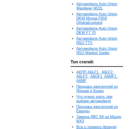
Автомобили Auto Union
Wanderer W22L
Автомобили Auto Union
DKW Munga F918
Originalzustand
Автомобили Auto Union
DKW F7 70
Автомобили Auto Union
NSU TTS
Автомобили Auto Union
NSU Wankel Spider
Топ статей:
АКПП A6LF1 , A6LF2 ,
A6LF3 , A6GF1, A6MF1 ,
A6MF
Продажа двигателей из
Японии и Кореи
Что нужно знать при
выборе автомобиля
Продажа двигателей из
Европы
Замена ДВС К8 на Мазде
MX3
Все о тюнинге (форум)