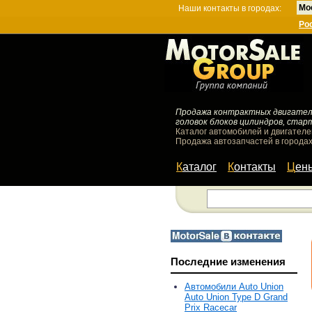
Мо
Наши контакты в городах:
Ро
Продажа контрактных двигателей
головок блоков цилиндров, стар
Каталог автомобилей и двигателе
Продажа автозапчастей в городах
Каталог
Контакты
Цен
Последние изменения
Автомобили Auto Union
Auto Union Type D Grand
Prix Racecar