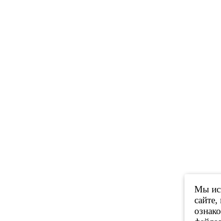
Мы исп
сайте,
ознак