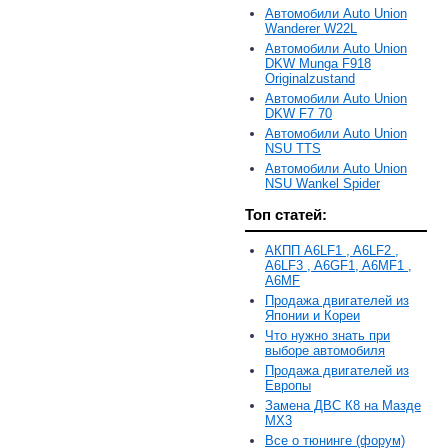
Автомобили Auto Union
Wanderer W22L
Автомобили Auto Union
DKW Munga F918
Originalzustand
Автомобили Auto Union
DKW F7 70
Автомобили Auto Union
NSU TTS
Автомобили Auto Union
NSU Wankel Spider
Топ статей:
АКПП A6LF1 , A6LF2 ,
A6LF3 , A6GF1, A6MF1 ,
A6MF
Продажа двигателей из
Японии и Кореи
Что нужно знать при
выборе автомобиля
Продажа двигателей из
Европы
Замена ДВС К8 на Мазде
MX3
Все о тюнинге (форум)